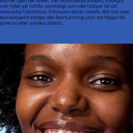
känner igen det direkt. Det absorberas snabbt, mjukgör
och fyller på inifrån samtidigt som det hjälper till att
motverka fuktförlust. Eftersom det är stabilt, lätt och icke-
komedogent stödjer det återfuktning utan att täppa till
porerna eller orsaka utbrott.