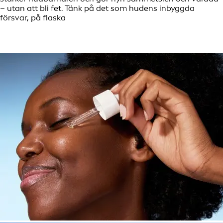
– utan att bli fet. Tänk på det som hudens inbyggda
försvar, på flaska