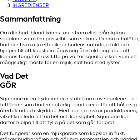
INGREDIENSER
Sammanfattning
Om din hud ibland känns torr, stram eller glåmig kan
squalane vara den pusselbit som saknas. Denna ultralätta,
hudidentiska olja efterliknar hudens naturliga fukt och
hjälper till att kapsla in långvarig återfuktning utan att
kännas tung. Låt oss titta på varför squalane kan vara ett
mångsidigt måste för en mjuk, slät hud med lyster.
Vad Det
GÖR
Squalane är en hydrerad och stabil form av squalene – ett
fettämne som huden naturligt producerar för att hålla sig
återfuktad och skyddad. Med tiden minskar produktionen,
vilket kan leda till torrhet och känslighet. Squalane kan
därför hjälpa till att fylla på det som går förlorat.
Det fungerar som en mjukgörare som kapslar in fukt,
stärker hudbarriären och gör hyn sammetslen och vårdad