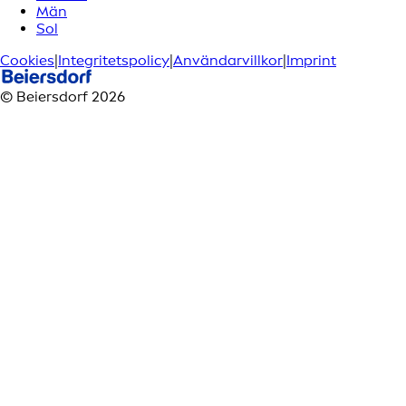
Män
Sol
Cookies
|
Integritetspolicy
|
Användarvillkor
|
Imprint
© Beiersdorf 2026