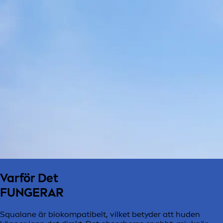
Varför Det
FUNGERAR
Squalane är biokompatibelt, vilket betyder att huden