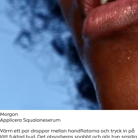
Morgon
Applicera Squalaneserum
Värm ett par droppar mellan handflatorna och tryck in på
lätt fuktad hud. Det absorberas snabbt och gör hyn smidig