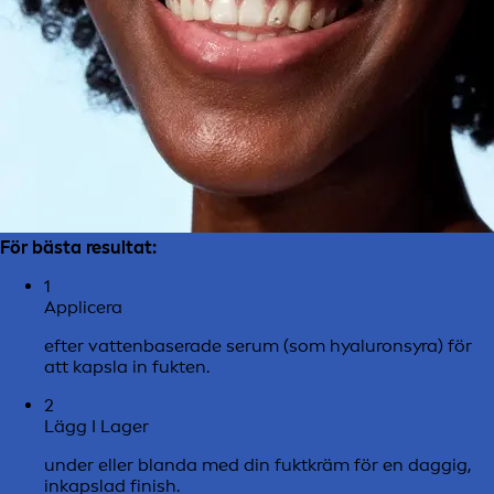
För bästa resultat:
1
Applicera
efter vattenbaserade serum (som hyaluronsyra) för
att kapsla in fukten.
2
Lägg I Lager
under eller blanda med din fuktkräm för en daggig,
inkapslad finish.