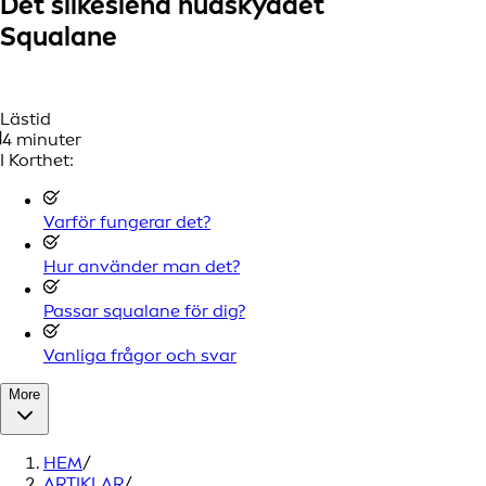
Det silkeslena hudskyddet
Squalane
Lästid
4 minuter
I Korthet:
Varför fungerar det?
Hur använder man det?
Passar squalane för dig?
Vanliga frågor och svar
More
HEM
/
ARTIKLAR
/