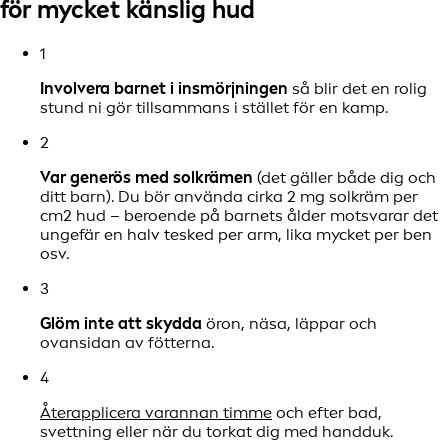
för mycket känslig hud
1
Involvera barnet i insmörjningen
så blir det en rolig
stund ni gör tillsammans i stället för en kamp.
2
Var generös med solkrämen
(det gäller både dig och
ditt barn). Du bör använda cirka 2 mg solkräm per
cm2 hud – beroende på barnets ålder motsvarar det
ungefär en halv tesked per arm, lika mycket per ben
osv.
3
Glöm inte att skydda
öron, näsa, läppar och
ovansidan av fötterna.
4
Återapplicera varannan timme
och efter bad,
svettning eller när du torkat dig med handduk.