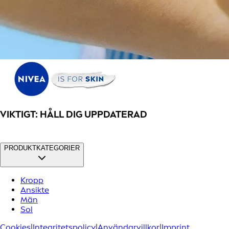
VIKTIGT: HÅLL DIG UPPDATERAD
PRODUKTKATEGORIER
Kropp
Ansikte
Män
Sol
Cookies
|
Integritetspolicy
|
Användarvillkor
|
Imprint