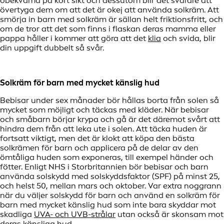
obekväma på kort sikt och dessutom blir det svårare att
övertyga dem om att det är okej att använda solkräm. Att
smörja in barn med solkräm är sällan helt friktionsfritt, och
om de tror att det som finns i flaskan deras mamma eller
pappa håller i kommer att göra att det
klia
och svida, blir
din uppgift dubbelt så svår.
Solkräm för barn med mycket känslig hud
Bebisar under sex månader bör hållas borta från solen så
mycket som möjligt och täckas med kläder. När bebisar
och småbarn börjar krypa och gå är det däremot svårt att
hindra dem från att leka ute i solen. Att täcka huden är
fortsatt viktigt, men det är klokt att köpa den bästa
solkrämen för barn och applicera på de delar av den
ömtåliga huden som exponeras, till exempel händer och
fötter. Enligt NHS i Storbritannien bör bebisar och barn
använda solskydd med solskyddsfaktor (SPF) på minst 25,
och helst 50, mellan mars och oktober. Var extra noggrann
när du väljer solskydd för barn och använd en solkräm för
barn med mycket känslig hud som inte bara skyddar mot
skadliga
UVA- och UVB-strålar
utan också är skonsam mot
deras känsliga hud.