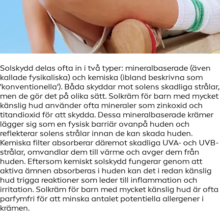
Solskydd delas ofta in i två typer: mineralbaserade (även
kallade fysikaliska) och kemiska (ibland beskrivna som
'konventionella'). Båda skyddar mot solens skadliga strålar,
men de gör det på olika sätt. Solkräm för barn med mycket
känslig hud använder ofta mineraler som zinkoxid och
titandioxid för att skydda. Dessa mineralbaserade krämer
lägger sig som en fysisk barriär ovanpå huden och
reflekterar solens strålar innan de kan skada huden.
Kemiska filter absorberar däremot skadliga UVA- och UVB-
strålar, omvandlar dem till värme och avger dem från
huden. Eftersom kemiskt solskydd fungerar genom att
aktiva ämnen absorberas i huden kan det i redan känslig
hud trigga reaktioner som leder till inflammation och
irritation. Solkräm för barn med mycket känslig hud är ofta
parfymfri för att minska antalet potentiella allergener i
krämen.