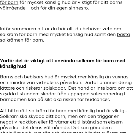
för barn
för mycket känslig hud är viktigt för ditt barns
välmående – och för din egen sinnesro.
Inför sommaren hittar du här allt du behöver veta om
solkräm för barn med mycket känslig hud samt den
bästa
solkrämen för barn
.
Varför det är viktigt att använda solkräm för barn med
känslig hud
Barns och bebisars hud är
mycket mer känslig än vuxnas
och mindre van vid solens påverkan. Därför bränner de sig
lättare och riskerar
solskador
. Det handlar inte bara om att
skydda i stunden: skador från upprepad solexponering i
barndomen kan på sikt öka risken för hudcancer.
Att hitta rätt solkräm för barn med känslig hud är viktigt.
Solkräm ska skydda ditt barn, men om den triggar en
negativ reaktion eller förvärrar ett tillstånd som eksem
påverkar det deras välmående. Det kan göra dem