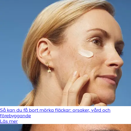
Så kan du få bort mörka fläckar: orsaker, vård och
förebyggande
Läs mer