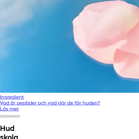
Ingredient
Vad är peptider och vad gör de för huden?
Läs mer
Hud
skola