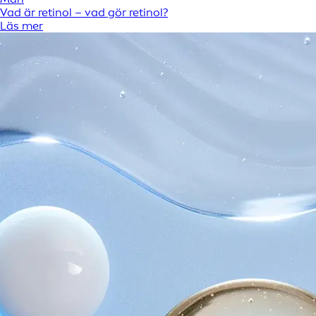
Vad är retinol – vad gör retinol?
Läs mer