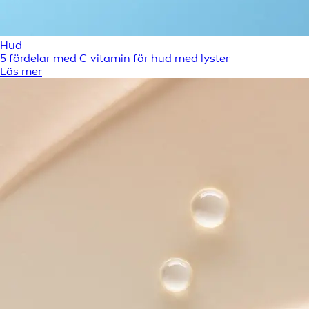
Hud
5 fördelar med C-vitamin för hud med lyster
Läs mer