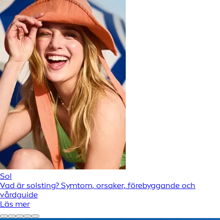
Sol
Vad är solsting? Symtom, orsaker, förebyggande och
vårdguide
Läs mer