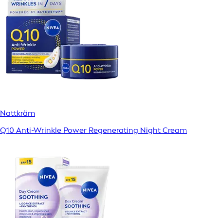
Nattkräm
Q10 Anti-Wrinkle Power Regenerating Night Cream