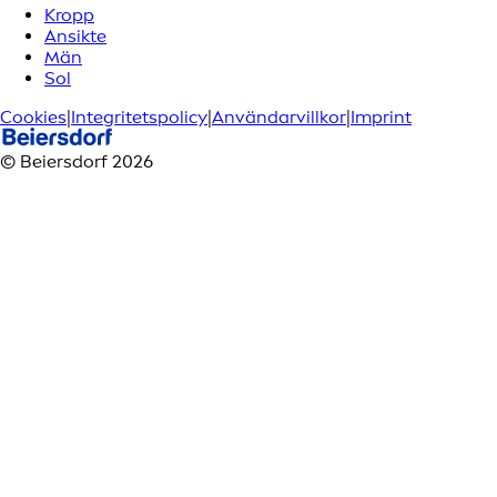
Kropp
Ansikte
Män
Sol
Cookies
|
Integritetspolicy
|
Användarvillkor
|
Imprint
© Beiersdorf 2026