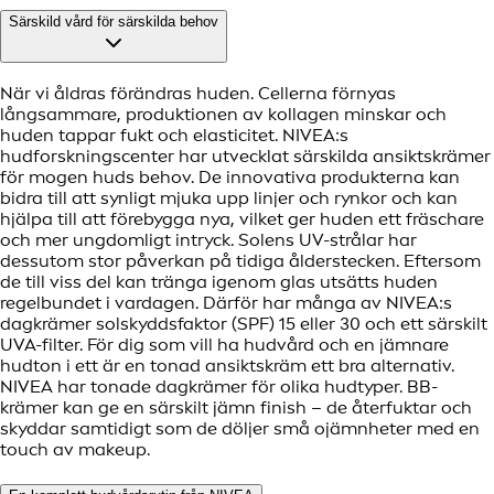
Särskild vård för särskilda behov
När vi åldras förändras huden. Cellerna förnyas
långsammare, produktionen av kollagen minskar och
huden tappar fukt och elasticitet. NIVEA:s
hudforskningscenter har utvecklat särskilda ansiktskrämer
för mogen huds behov. De innovativa produkterna kan
bidra till att synligt mjuka upp linjer och rynkor och kan
hjälpa till att förebygga nya, vilket ger huden ett fräschare
och mer ungdomligt intryck. Solens UV-strålar har
dessutom stor påverkan på tidiga ålderstecken. Eftersom
de till viss del kan tränga igenom glas utsätts huden
regelbundet i vardagen. Därför har många av NIVEA:s
dagkrämer solskyddsfaktor (SPF) 15 eller 30 och ett särskilt
UVA-filter. För dig som vill ha hudvård och en jämnare
hudton i ett är en tonad ansiktskräm ett bra alternativ.
NIVEA har tonade dagkrämer för olika hudtyper. BB-
krämer kan ge en särskilt jämn finish – de återfuktar och
skyddar samtidigt som de döljer små ojämnheter med en
touch av makeup.