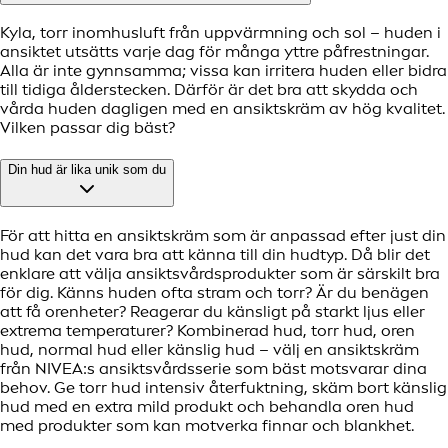
Kyla, torr inomhusluft från uppvärmning och sol – huden i
ansiktet utsätts varje dag för många yttre påfrestningar.
Alla är inte gynnsamma; vissa kan irritera huden eller bidra
till tidiga ålderstecken. Därför är det bra att skydda och
vårda huden dagligen med en ansiktskräm av hög kvalitet.
Vilken passar dig bäst?
Din hud är lika unik som du
För att hitta en ansiktskräm som är anpassad efter just din
hud kan det vara bra att känna till din hudtyp. Då blir det
enklare att välja ansiktsvårdsprodukter som är särskilt bra
för dig. Känns huden ofta stram och torr? Är du benägen
att få orenheter? Reagerar du känsligt på starkt ljus eller
extrema temperaturer? Kombinerad hud, torr hud, oren
hud, normal hud eller känslig hud – välj en ansiktskräm
från NIVEA:s ansiktsvårdsserie som bäst motsvarar dina
behov. Ge torr hud intensiv återfuktning, skäm bort känslig
hud med en extra mild produkt och behandla oren hud
med produkter som kan motverka finnar och blankhet.