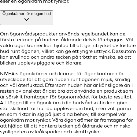
eller en ögonkräm mot rynkor.
Ögonkrämer för mogen hud
Om ögonvårdsprodukter används regelbundet kan de
första tecknen på hudens åldrande delvis förebyggas. Väl
valda ögonkrämer kan hjälpa till att ge intrycket av fastare
hud runt ögonen, vilket kan ge ett yngre uttryck. Dessutom
kan svullnad och andra tecken på trötthet minska, så att
blicken upplevs piggare och klarare.
NIVEA:s ögonkrämer och krämer för ögonkonturen är
utvecklade för att göra huden runt ögonen mjuk, smidig
och väl återfuktad. Eftersom huden här är känsligare än i
resten av ansiktet är det bra att använda en produkt som
är särskilt framtagen för ögonområdet för bästa resultat.
Att lägga till en ögonkräm i din hudvårdsrutin kan göra
stor skillnad för hur du upplever din hud, men välj gärna
en som riktar in sig på just dina behov, till exempel vår
ögonkräm mot rynkor. Våra ögonkrämer är framtagna för
att hjälpa till att hantera tecken på åldrande och minska
synligheten av kråksparkar och skrattrynkor.