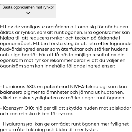
Bästa ögonkrämen mot rynkor
Ett av de vanligaste områdena att oroa sig för när huden
åldras är rynkor, särskilt runt ögonen. Bra ögonkrämer kan
hjälpa till att reducera rynkor och tecken på åldrande i
ögonområdet. Ett bra första steg är att leta efter lugnande
hudvårdsingredienser som återfuktar och stärker hudens
naturliga barriär. För att få bästa möjliga resultat av din
ögonkräm mot rynkor rekommenderar vi att du väljer en
ögonkräm som kan innehålla följande ingredienser:
- Luminous 630: en patenterad NIVEA-teknologi som kan
balansera pigmentojämnheter och jämna ut hudtonen,
vilket minskar synligheten av mörka ringar runt ögonen.
- Koenzym Q10: hjälper till att skydda huden mot solskador
och kan minska risken för rynkor.
- Hyaluronsyra: kan ge området runt ögonen mer fyllighet
genom återfuktning och bidra till mer lyster.