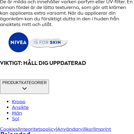
De är milda och innehåller varken parfym eller UV-filter. En
annan fördel är de lätta texturerna, som gör att krämen
kan appliceras extra varsamt. När du applicerar din
ögonkräm kan du försiktigt dutta in den i huden från
ansiktets mitt och utåt.
VIKTIGT: HÅLL DIG UPPDATERAD
PRODUKTKATEGORIER
Kropp
Ansikte
Män
Sol
Cookies
|
Integritetspolicy
|
Användarvillkor
|
Imprint