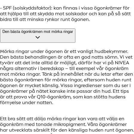
- SPF (solskyddsfaktor): kan finnas i vissa ögonkrämer för
att hjälpa till att skydda mot solskador och kan på så sätt
bidra till att minska rynkor runt ögonen.
Den bästa ögonkrämen mot mörka ringar
Mörka ringar under ögonen är ett vanligt hudbekymmer.
Den bästa behandlingen är ofta en god natts sömn. Vi vet
tyvärr att det inte alltid är möjligt, därför har vi på NIVEA
några alternativ i beredskap – till exempel vår ögonkräm
mot mörka ringar. Tänk på innehållet när du letar efter den
bästa ögonkrämen för mörka ringar, eftersom huden runt
ögonen är mycket känslig. Vissa ingredienser som du ser i
ögonkrämer på nätet kanske inte passar din hud. Ett tips
är att prova vår Q10-ögonkräm, som kan stötta hudens
förnyelse under natten.
Ett bra sätt att dölja mörka ringar kan vara att välja en
ögonkräm med tonade mikropigment. Våra ögonkrämer
har utvecklats särskilt för den känsliga huden runt ögonen.