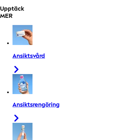
Upptäck
MER
Ansiktsvård
Ansiktsrengöring