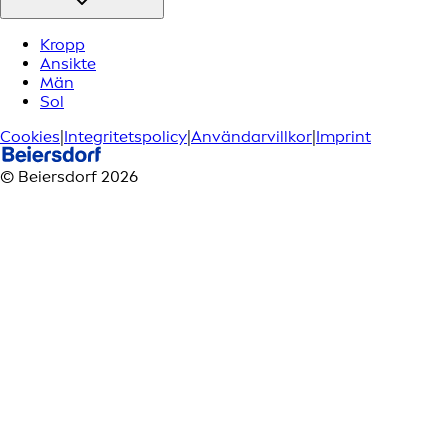
Kropp
Ansikte
Män
Sol
Cookies
|
Integritetspolicy
|
Användarvillkor
|
Imprint
© Beiersdorf 2026