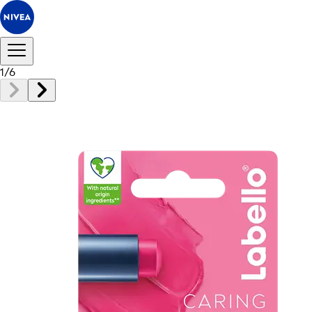
1
/
6