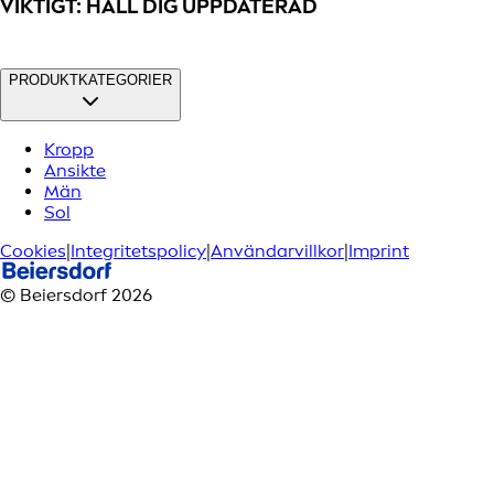
VIKTIGT: HÅLL DIG UPPDATERAD
PRODUKTKATEGORIER
Kropp
Ansikte
Män
Sol
Cookies
|
Integritetspolicy
|
Användarvillkor
|
Imprint
© Beiersdorf 2026