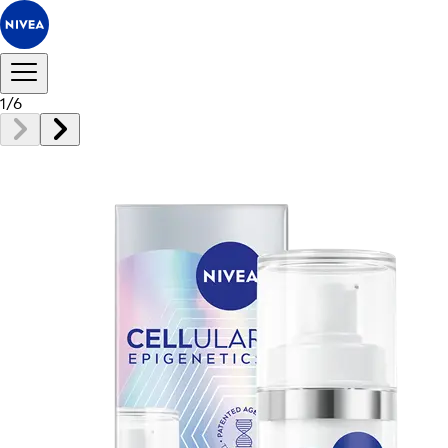
1
/
6