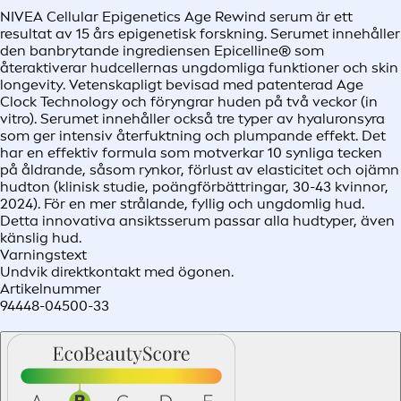
NIVEA Cellular Epigenetics Age Rewind serum är ett
resultat av 15 års epigenetisk forskning. Serumet innehåller
den banbrytande ingrediensen Epicelline® som
återaktiverar hudcellernas ungdomliga funktioner och skin
longevity. Vetenskapligt bevisad med patenterad Age
Clock Technology och föryngrar huden på två veckor (in
vitro). Serumet innehåller också tre typer av hyaluronsyra
som ger intensiv återfuktning och plumpande effekt. Det
har en effektiv formula som motverkar 10 synliga tecken
på åldrande, såsom rynkor, förlust av elasticitet och ojämn
hudton (klinisk studie, poängförbättringar, 30-43 kvinnor,
2024). För en mer strålande, fyllig och ungdomlig hud.
Detta innovativa ansiktsserum passar alla hudtyper, även
känslig hud.
Varningstext
Undvik direktkontakt med ögonen.
Artikelnummer
94448-04500-33