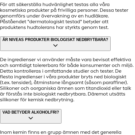
För att säkerställa hudvänlighet testas alla våra
kosmetiska produkter på frivilliga personer. Dessa tester
genomförs under övervakning av en hudläkare.
Påståendet "dermatologiskt testad" betyder att
produktens hudtolerans har styrkts genom test.
ÄR NIVEAS PRODUKTER BIOLOGISKT NEDBRYTBARA?
De ingredienser vi använder måste vara bevisat effektiva
och samtidigt tolererbara för både konsumenter och miljö.
Detta kontrolleras i omfattande studier och tester. De
flesta ingredienser i våra produkter bryts ned biologiskt
(t.ex. tensider), åtminstone långsamt (såsom paraffiner).
Silikoner och oorganiska ämnen som titandioxid eller talk
är förstås inte biologiskt nedbrytbara. Däremot utsätts
silikoner för kemisk nedbrytning.
VAD BETYDER ALKOHOLFRI?
Inom kemin finns en grupp ämnen med det generella