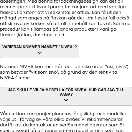
doseringen. Med denna förpackningsdesign kan det bli
mer restprodukt kvar i pumpflaskor jämfört med vanliga
flaskor. Förutom att vi säkerställer att du kan få ut den
mängd som anges på flaskan går det i de flesta fall också
att skruva av korken så att allt innehåll kan tas ut. Samma
procedur kan tillämpas på andra produkter i vanliga
flaskor (lotion, duschgel etc.).
VARIFRÅN KOMMER NAMNET ”NIVEA”?
Namnet NIVEA kommer från det latinska ordet "nix, nivis",
som betyder "vit som snö", på grund av den rent vita
NIVEA Creme.
JAG SKULLE VILJA MODELLA FÖR NIVEA. HUR GÅR JAG TILL
VÄGA?
Våra reklamkampanjer planeras långsiktigt och modeller
väljs ut i förväg av våra olika byråer. Vi rekommenderar
därför att du kontaktar en seriös modellagentur som är
specialiserad på att representera modeller och som kan