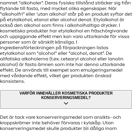
namnet "alkoholer". Deras fysiska tillstånd sträcker sig från
flytande till fasta, med mycket olika egenskaper. När
"alkoholfri" eller 'utan alkohol' står på en produkt syftar det
på etylalkohol, etanol eller alcohol denat. Etylalkohol är
också den alkohol som finns i alkoholhaltiga drycker. I
kosmetiska produkter har etylalkohol en fräschörgivande
och uppiggande effekt men kan vara uttorkande för vissa
personer som är särskilt känsliga. I
ingrediensförteckningen på förpackningen listas
etylalkohol som "alcohol" eller "alcohol, denat". De
alifatiska alkoholerna (t.ex. cetearyl alcohol eller lanolin
alcohol) är fasta ämnen som inte har denna uttorkande
effekt. De används till exempel som emulgeringsmedel
med vårdande effekt, vilket ger produkten önskad
konsistens.
VARFÖR INNEHÅLLER KOSMETISKA PRODUKTER
KONSERVERINGSMEDEL?
Det är tack vare konserveringsmedel som ansikts- och
kroppskrämer inte behöver förvaras i kylskåp. Utan
konserveringsmedel skulle produkter bli dåliga inom