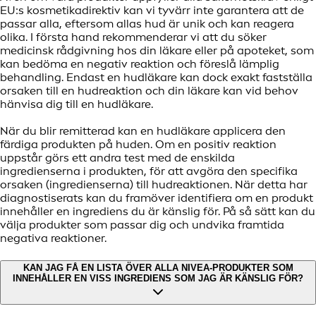
EU:s kosmetikadirektiv kan vi tyvärr inte garantera att de
passar alla, eftersom allas hud är unik och kan reagera
olika. I första hand rekommenderar vi att du söker
medicinsk rådgivning hos din läkare eller på apoteket, som
kan bedöma en negativ reaktion och föreslå lämplig
behandling. Endast en hudläkare kan dock exakt fastställa
orsaken till en hudreaktion och din läkare kan vid behov
hänvisa dig till en hudläkare.
När du blir remitterad kan en hudläkare applicera den
färdiga produkten på huden. Om en positiv reaktion
uppstår görs ett andra test med de enskilda
ingredienserna i produkten, för att avgöra den specifika
orsaken (ingredienserna) till hudreaktionen. När detta har
diagnostiserats kan du framöver identifiera om en produkt
innehåller en ingrediens du är känslig för. På så sätt kan du
välja produkter som passar dig och undvika framtida
negativa reaktioner.
KAN JAG FÅ EN LISTA ÖVER ALLA NIVEA-PRODUKTER SOM
INNEHÅLLER EN VISS INGREDIENS SOM JAG ÄR KÄNSLIG FÖR?