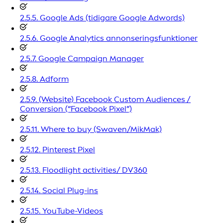
2.5.5. Google Ads (tidigare Google Adwords)
2.5.6. Google Analytics annonseringsfunktioner
2.5.7. Google Campaign Manager
2.5.8. Adform
2.5.9. (Website) Facebook Custom Audiences /
Conversion (“Facebook Pixel”)
2.5.11. Where to buy (Swaven/MikMak)
2.5.12. Pinterest Pixel
2.5.13. Floodlight activities/ DV360
2.5.14. Social Plug-ins
2.5.15. YouTube-Videos