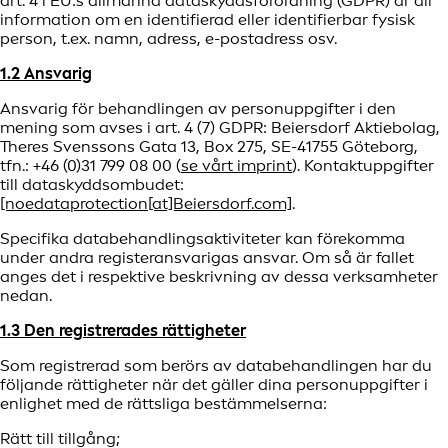
art. 4 i EU:s allmänna dataskyddsförordning (GDPR) är all
information om en identifierad eller identifierbar fysisk
person, t.ex. namn, adress, e-postadress osv.
1.2 Ansvarig
Ansvarig för behandlingen av personuppgifter i den
mening som avses i art. 4 (7) GDPR: Beiersdorf Aktiebolag,
Theres Svenssons Gata 13, Box 275, SE-41755 Göteborg,
tfn.: +46 (0)31 799 08 00 (
se vårt imprint
). Kontaktuppgifter
till dataskyddsombudet:
[noedataprotection[at]Beiersdorf.com]
.
Specifika databehandlingsaktiviteter kan förekomma
under andra registeransvarigas ansvar. Om så är fallet
anges det i respektive beskrivning av dessa verksamheter
nedan.
1.3 Den registrerades rättigheter
Som registrerad som berörs av databehandlingen har du
följande rättigheter när det gäller dina personuppgifter i
enlighet med de rättsliga bestämmelserna:
Rätt till tillgång;