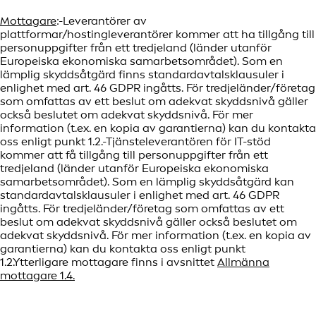
Mottagare
:-Leverantörer av
plattformar/hostingleverantörer kommer att ha tillgång till
personuppgifter från ett tredjeland (länder utanför
Europeiska ekonomiska samarbetsområdet). Som en
lämplig skyddsåtgärd finns standardavtalsklausuler i
enlighet med art. 46 GDPR ingåtts. För tredjeländer/företag
som omfattas av ett beslut om adekvat skyddsnivå gäller
också beslutet om adekvat skyddsnivå. För mer
information (t.ex. en kopia av garantierna) kan du kontakta
oss enligt punkt 1.2.-Tjänsteleverantören för IT-stöd
kommer att få tillgång till personuppgifter från ett
tredjeland (länder utanför Europeiska ekonomiska
samarbetsområdet). Som en lämplig skyddsåtgärd kan
standardavtalsklausuler i enlighet med art. 46 GDPR
ingåtts. För tredjeländer/företag som omfattas av ett
beslut om adekvat skyddsnivå gäller också beslutet om
adekvat skyddsnivå. För mer information (t.ex. en kopia av
garantierna) kan du kontakta oss enligt punkt
1.2.Ytterligare mottagare finns i avsnittet
Allmänna
mottagare 1.4.