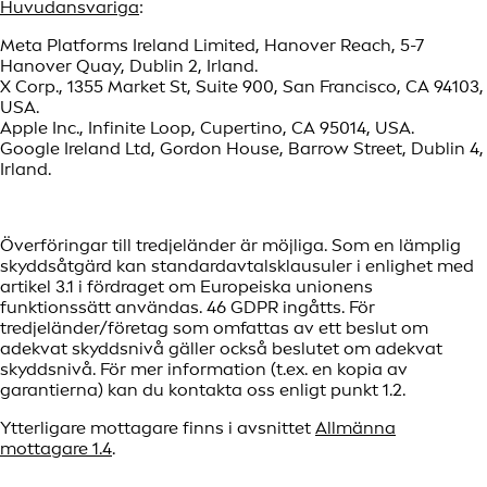
Huvudansvariga
:
Meta Platforms Ireland Limited, Hanover Reach, 5-7
Hanover Quay, Dublin 2, Irland.
X Corp., 1355 Market St, Suite 900, San Francisco, CA 94103,
USA.
Apple Inc., Infinite Loop, Cupertino, CA 95014, USA.
Google Ireland Ltd, Gordon House, Barrow Street, Dublin 4,
Irland.
Överföringar till tredjeländer är möjliga. Som en lämplig
skyddsåtgärd kan standardavtalsklausuler i enlighet med
artikel 3.1 i fördraget om Europeiska unionens
funktionssätt användas. 46 GDPR ingåtts. För
tredjeländer/företag som omfattas av ett beslut om
adekvat skyddsnivå gäller också beslutet om adekvat
skyddsnivå. För mer information (t.ex. en kopia av
garantierna) kan du kontakta oss enligt punkt 1.2.
Ytterligare mottagare finns i avsnittet
Allmänna
mottagare 1.4
.