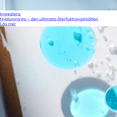
Ingrediens
Hyaluronsyra – den ultimata återfuktningshjälten
Läs mer