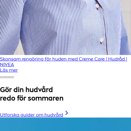
Skonsam rengöring för huden med Creme Care | Hudråd |
NIVEA
Läs mer
Gör din hudvård
redo för sommaren
Utforska guider om hudvård