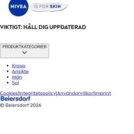
VIKTIGT: HÅLL DIG UPPDATERAD
PRODUKTKATEGORIER
Kropp
Ansikte
Män
Sol
Cookies
|
Integritetspolicy
|
Användarvillkor
|
Imprint
© Beiersdorf 2026