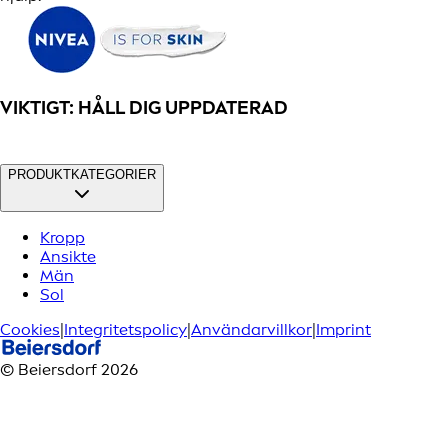
VIKTIGT: HÅLL DIG UPPDATERAD
PRODUKTKATEGORIER
Kropp
Ansikte
Män
Sol
Cookies
|
Integritetspolicy
|
Användarvillkor
|
Imprint
© Beiersdorf 2026