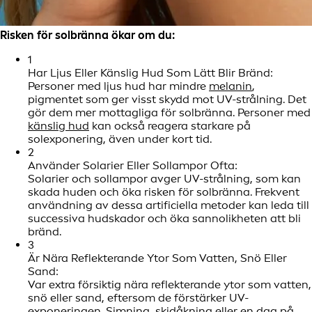
Risken för solbränna ökar om du:
1
Har Ljus Eller Känslig Hud Som Lätt Blir Bränd:
Personer med ljus hud har mindre
melanin
,
pigmentet som ger visst skydd mot UV-strålning. Det
gör dem mer mottagliga för solbränna. Personer med
känslig hud
kan också reagera starkare på
solexponering, även under kort tid.
2
Använder Solarier Eller Sollampor Ofta:
Solarier och sollampor avger UV-strålning, som kan
skada huden och öka risken för solbränna. Frekvent
användning av dessa artificiella metoder kan leda till
successiva hudskador och öka sannolikheten att bli
bränd.
3
Är Nära Reflekterande Ytor Som Vatten, Snö Eller
Sand:
Var extra försiktig nära reflekterande ytor som vatten,
snö eller sand, eftersom de förstärker UV-
exponeringen. Simning, skidåkning eller en dag på