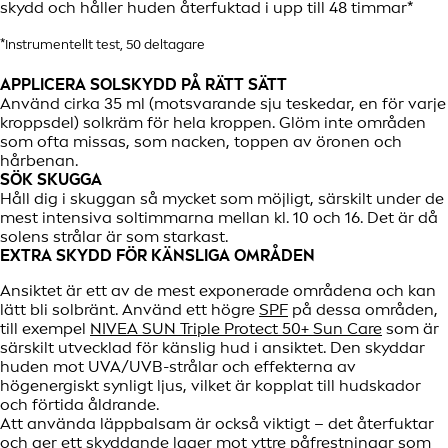
skydd och håller huden återfuktad i upp till 48 timmar*
*Instrumentellt test, 50 deltagare
APPLICERA SOLSKYDD PÅ RÄTT SÄTT
Använd cirka 35 ml (motsvarande sju teskedar, en för varje
kroppsdel) solkräm för hela kroppen. Glöm inte områden
som ofta missas, som nacken, toppen av öronen och
hårbenan.
SÖK SKUGGA
Håll dig i skuggan så mycket som möjligt, särskilt under de
mest intensiva soltimmarna mellan kl. 10 och 16. Det är då
solens strålar är som starkast.
EXTRA SKYDD FÖR KÄNSLIGA OMRÅDEN
Ansiktet är ett av de mest exponerade områdena och kan
lätt bli solbränt. Använd ett högre
SPF
på dessa områden,
till exempel
NIVEA SUN Triple Protect 50+ Sun Care
som är
särskilt utvecklad för känslig hud i ansiktet. Den skyddar
huden mot UVA/UVB-strålar och effekterna av
högenergiskt synligt ljus, vilket är kopplat till hudskador
och förtida åldrande.
Att använda läppbalsam är också viktigt – det återfuktar
och ger ett skyddande lager mot yttre påfrestningar som