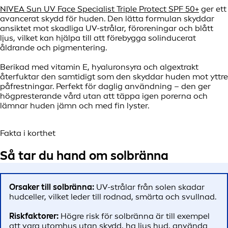
NIVEA Sun UV Face Specialist Triple Protect SPF 50+
ger ett
avancerat skydd för huden. Den lätta formulan skyddar
ansiktet mot skadliga UV-strålar, föroreningar och blått
ljus, vilket kan hjälpa till att förebygga solinducerat
åldrande och pigmentering.
Berikad med vitamin E, hyaluronsyra och algextrakt
återfuktar den samtidigt som den skyddar huden mot yttre
påfrestningar. Perfekt för daglig användning – den ger
högpresterande vård utan att täppa igen porerna och
lämnar huden jämn och med fin lyster.
Fakta i korthet
Så tar du hand om solbränna
Orsaker till solbränna:
UV-strålar från solen skadar
hudceller, vilket leder till rodnad, smärta och svullnad.
Riskfaktorer:
Högre risk för solbränna är till exempel
att vara utomhus utan skydd, ha ljus hud, använda