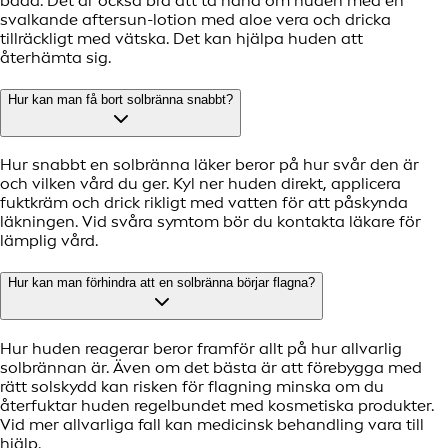
bada. Det är också bra att ta hand om huden med en
svalkande aftersun-lotion med aloe vera och dricka
tillräckligt med vätska. Det kan hjälpa huden att
återhämta sig.
Hur kan man få bort solbränna snabbt?
Hur snabbt en solbränna läker beror på hur svår den är
och vilken vård du ger. Kyl ner huden direkt, applicera
fuktkräm och drick rikligt med vatten för att påskynda
läkningen. Vid svåra symtom bör du kontakta läkare för
lämplig vård.
Hur kan man förhindra att en solbränna börjar flagna?
Hur huden reagerar beror framför allt på hur allvarlig
solbrännan är. Även om det bästa är att förebygga med
rätt solskydd kan risken för flagning minska om du
återfuktar huden regelbundet med kosmetiska produkter.
Vid mer allvarliga fall kan medicinsk behandling vara till
hjälp.