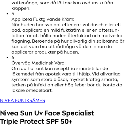
vattenånga, som då lättare kan avdunsta från
kroppen.
5
Applicera Fuktgivande Kräm:
När huden har svalnat efter en sval dusch eller ett
bad, applicera en mild fuktkräm eller en aftersun-
lotion för att hålla huden återfuktad och motverka
flagning
. Beroende på hur allvarlig din solbränna är
kan det vara bra att rådfråga vården innan du
applicerar produkter på huden.
6
Överväg Medicinsk Vård:
Om du har ont kan receptfria smärtstillande
läkemedel från apotek vara till hjälp. Vid allvarliga
symtom som stora blåsor, mycket kraftig smärta,
tecken på infektion eller hög feber bör du kontakta
läkare omedelbart.
NIVEA FUKTKRÄMER
Nivea Sun Uv Face Specialist
Triple Protect SPF 50+