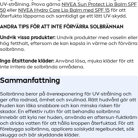
UV-strålning. Prova gärna
NIVEA Sun Protect Lip Balm SPF
50
eller
NIVEA Hydro Care Lip Balm med SPF 15
för att
återfukta läpparna och samtidigt ge ett lätt UV-skydd.
ANDRA TIPS FÖR ATT INTE FÖRVÄRRA SOLBRÄNNAN
Undvik vissa produkter:
Undvik produkter med vaselin eller
hög fetthalt, eftersom de kan kapsla in värme och förvärra
solbränna.
Inga åtsittande kläder:
Använd lösa, mjuka kläder för att
inte irritera de solbrända områdena.
Sammanfattning
Solbränna beror på överexponering för UV-strålning och
ger ofta rodnad, ömhet och svullnad. Rätt hudvård gör att
huden kan läka snabbare och kan minska risken för
skador. En effektiv rutin för att behandla solbränna
innebär att kyla ner huden, använda en aftersun-fuktkräm
och dricka vatten för att hålla kroppen återfuktad. För att
förebygga solbränna, applicera solskydd regelbundet, sök
skugga och bär skyddande kläder.