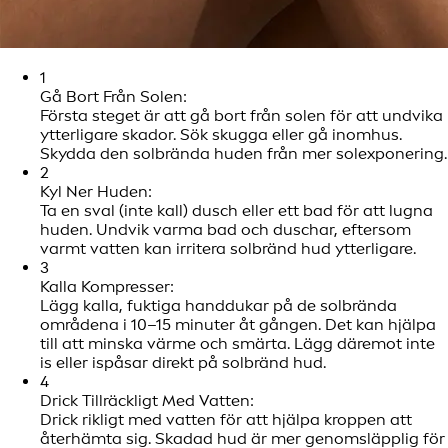
1
Gå Bort Från Solen:
Första steget är att gå bort från solen för att undvika
ytterligare skador. Sök skugga eller gå inomhus.
Skydda den solbrända huden från mer solexponering.
2
Kyl Ner Huden:
Ta en sval (inte kall) dusch eller ett bad för att lugna
huden. Undvik varma bad och duschar, eftersom
varmt vatten kan irritera solbränd hud ytterligare.
3
Kalla Kompresser:
Lägg kalla, fuktiga handdukar på de solbrända
områdena i 10–15 minuter åt gången. Det kan hjälpa
till att minska värme och smärta. Lägg däremot inte
is eller ispåsar direkt på solbränd hud.
4
Drick Tillräckligt Med Vatten:
Drick rikligt med vatten för att hjälpa kroppen att
återhämta sig. Skadad hud är mer genomsläpplig för