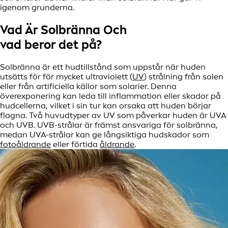
igenom grunderna.
Vad Är Solbränna Och
vad beror det på?
Solbränna är ett hudtillstånd som uppstår när huden
utsätts för för mycket ultraviolett (
UV
) strålning från solen
eller från artificiella källor som solarier. Denna
överexponering kan leda till inflammation eller skador på
hudcellerna, vilket i sin tur kan orsaka att huden börjar
flagna. Två huvudtyper av UV som påverkar huden är UVA
och UVB. UVB-strålar är främst ansvariga för solbränna,
medan UVA-strålar kan ge långsiktiga hudskador som
fotoåldrande
eller förtida
åldrande
.