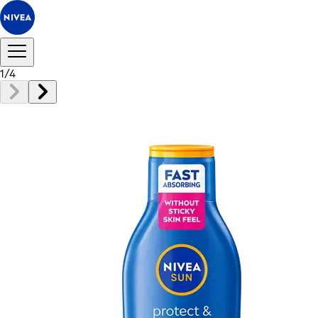
1
/
4