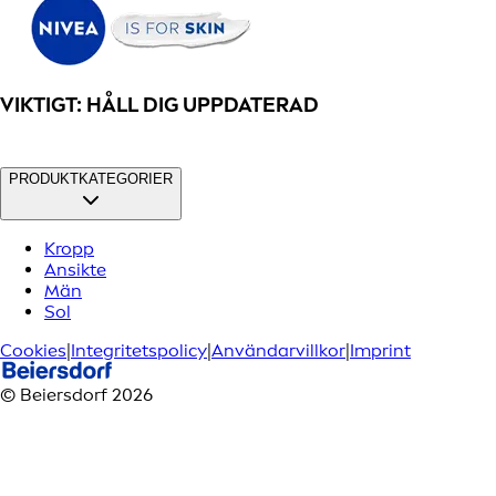
VIKTIGT: HÅLL DIG UPPDATERAD
PRODUKTKATEGORIER
Kropp
Ansikte
Män
Sol
Cookies
|
Integritetspolicy
|
Användarvillkor
|
Imprint
© Beiersdorf 2026