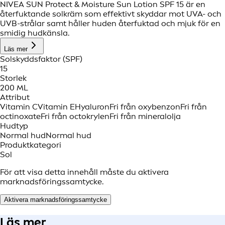
NIVEA SUN Protect & Moisture Sun Lotion SPF 15 är en
återfuktande solkräm som effektivt skyddar mot UVA- och
UVB-strålar samt håller huden återfuktad och mjuk för en
smidig hudkänsla.
Läs mer
Solskyddsfaktor (SPF)
15
Storlek
200 ML
Attribut
Vitamin C
Vitamin E
Hyaluron
Fri från oxybenzon
Fri från
octinoxate
Fri från octokrylen
Fri från mineralolja
Hudtyp
Normal hud
Normal hud
Produktkategori
Sol
För att visa detta innehåll måste du aktivera
marknadsföringssamtycke.
Aktivera marknadsföringssamtycke
Läs mer