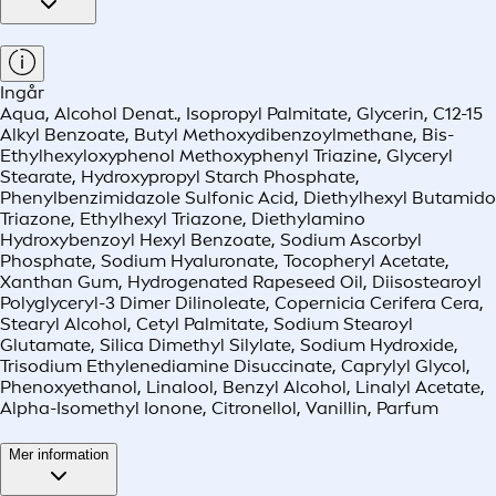
Ingår
Aqua, Alcohol Denat., Isopropyl Palmitate, Glycerin, C12-15
Alkyl Benzoate, Butyl Methoxydibenzoylmethane, Bis-
Ethylhexyloxyphenol Methoxyphenyl Triazine, Glyceryl
Stearate, Hydroxypropyl Starch Phosphate,
Phenylbenzimidazole Sulfonic Acid, Diethylhexyl Butamido
Triazone, Ethylhexyl Triazone, Diethylamino
Hydroxybenzoyl Hexyl Benzoate, Sodium Ascorbyl
Phosphate, Sodium Hyaluronate, Tocopheryl Acetate,
Xanthan Gum, Hydrogenated Rapeseed Oil, Diisostearoyl
Polyglyceryl-3 Dimer Dilinoleate, Copernicia Cerifera Cera,
Stearyl Alcohol, Cetyl Palmitate, Sodium Stearoyl
Glutamate, Silica Dimethyl Silylate, Sodium Hydroxide,
Trisodium Ethylenediamine Disuccinate, Caprylyl Glycol,
Phenoxyethanol, Linalool, Benzyl Alcohol, Linalyl Acetate,
Alpha-Isomethyl Ionone, Citronellol, Vanillin, Parfum
Mer information