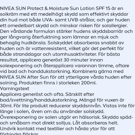
NIVEA SUN Protect & Moisture Sun Lotion SPF 15 är en
solkräm med ett medelhögt skydd som effektivt skyddar
din hud mot både UVA- samt UVB-strålar, och ger huden
ett omedelbart skydd och minskar risken för solallergier.
Den vårdande formulan stärker hudens skyddsbarriär och
ger långvarig återfuktning som lämnar en mjuk och
behaglig hudkänsla. Solskyddet absorberas snabbt av
huden och är vattenresistent, vilket gör det perfekt för
både stranddagar och utomhusaktiviteter. För bästa
resultat, applicera generöst 30 minuter innan
solexponering och återapplicera varannan timme, oftare
vid bad och handdukstorkning. Kombinera gärna med
NIVEA SUN After Sun för att ytterligare vårda huden efter
solning. Produkten finns i storleken 200ml.
Varningstext
Applicera generöst och ofta. Särskilt efter
bad/svettning/handdukstorkning. Mängd för vuxen är
30ml. För lite produkt reducerar skyddsnivån. Vistas inte för
länge i solen, även om du använder solskydd.
Överexponering av solen utgör en hälsorisk. Skydda späd-
och småbarn mot direkt solljus. Låt absorberas helt.
Undvik kontakt med textilier och hårda ytor för att
förhindra fläckar.