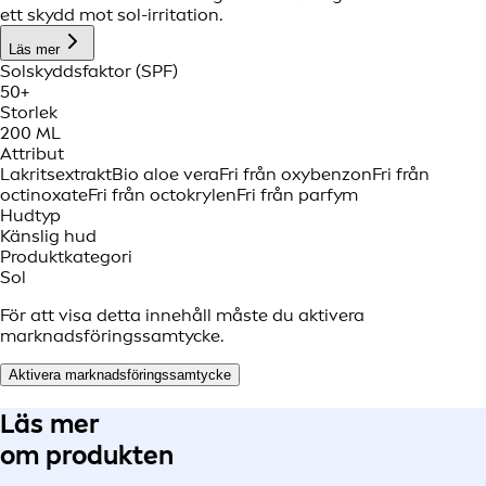
ett skydd mot sol-irritation.
Läs mer
Solskyddsfaktor (SPF)
50+
Storlek
200 ML
Attribut
Lakritsextrakt
Bio aloe vera
Fri från oxybenzon
Fri från
octinoxate
Fri från octokrylen
Fri från parfym
Hudtyp
Känslig hud
Produktkategori
Sol
För att visa detta innehåll måste du aktivera
marknadsföringssamtycke.
Aktivera marknadsföringssamtycke
Läs mer
om produkten