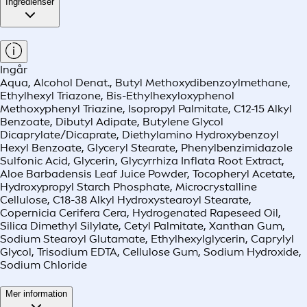
Ingredienser
Ingår
Aqua, Alcohol Denat., Butyl Methoxydibenzoylmethane,
Ethylhexyl Triazone, Bis-Ethylhexyloxyphenol
Methoxyphenyl Triazine, Isopropyl Palmitate, C12-15 Alkyl
Benzoate, Dibutyl Adipate, Butylene Glycol
Dicaprylate/Dicaprate, Diethylamino Hydroxybenzoyl
Hexyl Benzoate, Glyceryl Stearate, Phenylbenzimidazole
Sulfonic Acid, Glycerin, Glycyrrhiza Inflata Root Extract,
Aloe Barbadensis Leaf Juice Powder, Tocopheryl Acetate,
Hydroxypropyl Starch Phosphate, Microcrystalline
Cellulose, C18-38 Alkyl Hydroxystearoyl Stearate,
Copernicia Cerifera Cera, Hydrogenated Rapeseed Oil,
Silica Dimethyl Silylate, Cetyl Palmitate, Xanthan Gum,
Sodium Stearoyl Glutamate, Ethylhexylglycerin, Caprylyl
Glycol, Trisodium EDTA, Cellulose Gum, Sodium Hydroxide,
Sodium Chloride
Mer information