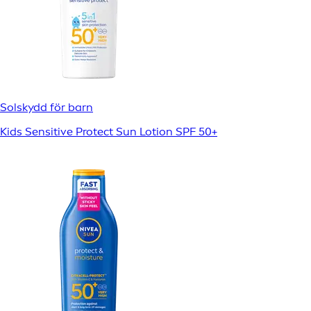
Solskydd för barn
Kids Sensitive Protect Sun Lotion SPF 50+