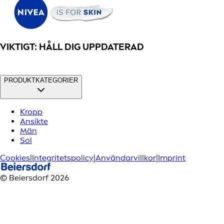
VIKTIGT: HÅLL DIG UPPDATERAD
PRODUKTKATEGORIER
Kropp
Ansikte
Män
Sol
Cookies
|
Integritetspolicy
|
Användarvillkor
|
Imprint
© Beiersdorf 2026