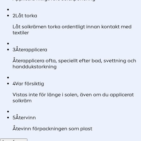
2
Låt torka
Låt solkrämen torka ordentligt innan kontakt med
textiler
3
Återapplicera
Återapplicera ofta, speciellt efter bad, svettning och
handdukstorkning
4
Var försiktig
Vistas inte för länge i solen, även om du applicerat
solkräm
5
Återvinn
Åtevinn förpackningen som plast