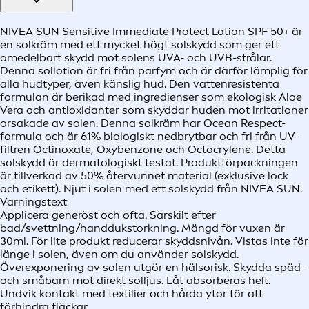
NIVEA SUN Sensitive Immediate Protect Lotion SPF 50+ är
en solkräm med ett mycket högt solskydd som ger ett
omedelbart skydd mot solens UVA- och UVB-strålar.
Denna sollotion är fri från parfym och är därför lämplig för
alla hudtyper, även känslig hud. Den vattenresistenta
formulan är berikad med ingredienser som ekologisk Aloe
Vera och antioxidanter som skyddar huden mot irritationer
orsakade av solen. Denna solkräm har Ocean Respect-
formula och är 61% biologiskt nedbrytbar och fri från UV-
filtren Octinoxate, Oxybenzone och Octocrylene. Detta
solskydd är dermatologiskt testat. Produktförpackningen
är tillverkad av 50% återvunnet material (exklusive lock
och etikett). Njut i solen med ett solskydd från NIVEA SUN.
Varningstext
Applicera generöst och ofta. Särskilt efter
bad/svettning/handdukstorkning. Mängd för vuxen är
30ml. För lite produkt reducerar skyddsnivån. Vistas inte för
länge i solen, även om du använder solskydd.
Överexponering av solen utgör en hälsorisk. Skydda späd-
och småbarn mot direkt solljus. Låt absorberas helt.
Undvik kontakt med textilier och hårda ytor för att
förhindra fläckar.