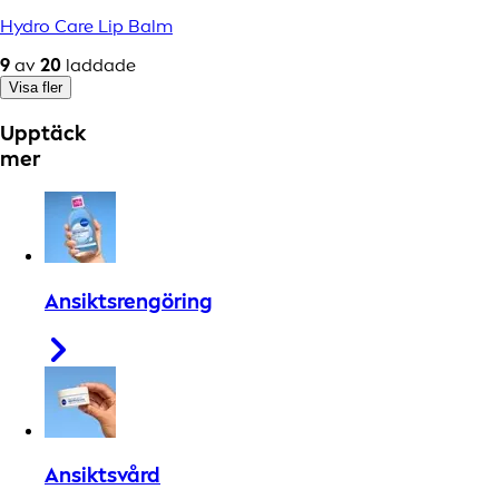
Hydro Care Lip Balm
9
av
20
laddade
Visa fler
Upptäck
mer
Ansiktsrengöring
Ansiktsvård