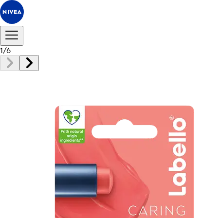
1
/
6