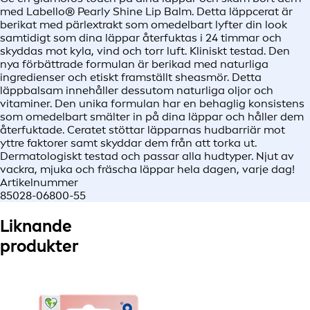
med Labello® Pearly Shine Lip Balm. Detta läppcerat är
berikat med pärlextrakt som omedelbart lyfter din look
samtidigt som dina läppar återfuktas i 24 timmar och
skyddas mot kyla, vind och torr luft. Kliniskt testad. Den
nya förbättrade formulan är berikad med naturliga
ingredienser och etiskt framställt sheasmör. Detta
läppbalsam innehåller dessutom naturliga oljor och
vitaminer. Den unika formulan har en behaglig konsistens
som omedelbart smälter in på dina läppar och håller dem
återfuktade. Ceratet stöttar läpparnas hudbarriär mot
yttre faktorer samt skyddar dem från att torka ut.
Dermatologiskt testad och passar alla hudtyper. Njut av
vackra, mjuka och fräscha läppar hela dagen, varje dag!
Artikelnummer
85028-06800-55
Liknande
produkter