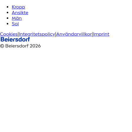
Kropp
Ansikte
Män
Sol
Cookies
|
Integritetspolicy
|
Användarvillkor
|
Imprint
© Beiersdorf 2026