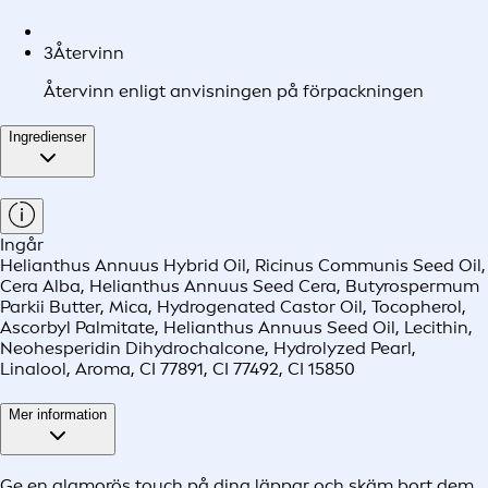
3
Återvinn
Återvinn enligt anvisningen på förpackningen
Ingredienser
Ingår
Helianthus Annuus Hybrid Oil, Ricinus Communis Seed Oil,
Cera Alba, Helianthus Annuus Seed Cera, Butyrospermum
Parkii Butter, Mica, Hydrogenated Castor Oil, Tocopherol,
Ascorbyl Palmitate, Helianthus Annuus Seed Oil, Lecithin,
Neohesperidin Dihydrochalcone, Hydrolyzed Pearl,
Linalool, Aroma, CI 77891, CI 77492, CI 15850
Mer information
Ge en glamorös touch på dina läppar och skäm bort dem