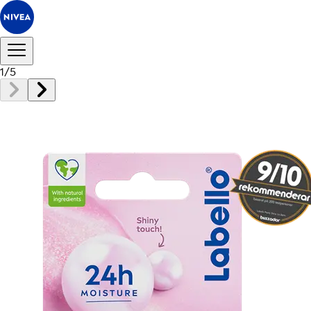
1
/
5