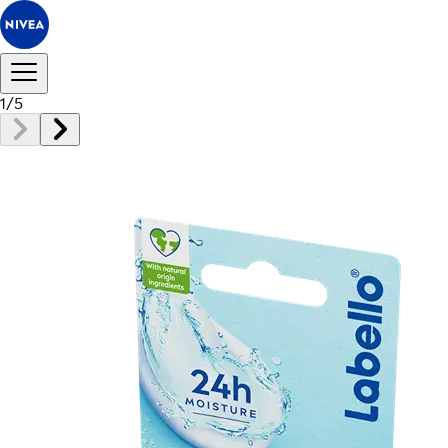
1
/
5