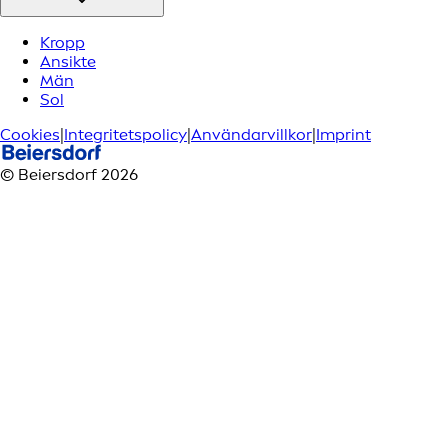
Kropp
Ansikte
Män
Sol
Cookies
|
Integritetspolicy
|
Användarvillkor
|
Imprint
© Beiersdorf 2026