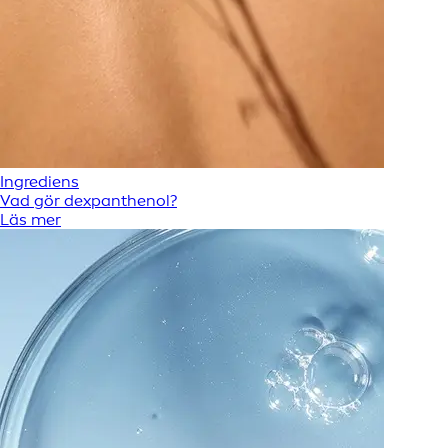
Ingrediens
Vad gör dexpanthenol?
Läs mer