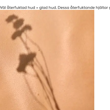
Väl återfuktad hud = glad hud. Dessa återfuktande hjältar 