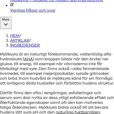
Vanliga frågor och svar
More
HEM
/
ARTIKLAR
/
INGREDIENSER
Mjölksyra är en naturligt förekommande, vattenlöslig alfa-
hydroxisyra (
AHA
) som kroppen bildar när den bryter ner
glukos till energi, till exempel när vävnaderna inte får
tillräckligt med syre. Den finns också i olika fermenterade
livsmedel, till exempel mejeriprodukter, syrade grönsaker
och bröd. Inom hudvård är mjölksyra känd för sin förmåga
att avlägsna döda hudceller och förbättra hudens struktur.
Därför finns den ofta i rengöringar, exfolieringar och
serum som drar nytta av dess ytligt exfolierande effekt och
återfuktande egenskaper samt att den kan motverka
tidiga ålderstecken. Mjölksyra bidrar också till att bevara
hudens lätt sura pH och den
naturliga fuktbarriären
.