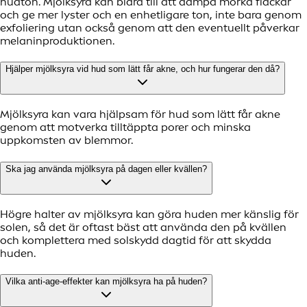
hudton. Mjölksyra kan bidra till att dämpa mörka fläckar
och ge mer lyster och en enhetligare ton, inte bara genom
exfoliering utan också genom att den eventuellt påverkar
melaninproduktionen.
Hjälper mjölksyra vid hud som lätt får akne, och hur fungerar den då?
Mjölksyra kan vara hjälpsam för hud som lätt får akne
genom att motverka tilltäppta porer och minska
uppkomsten av blemmor.
Ska jag använda mjölksyra på dagen eller kvällen?
Högre halter av mjölksyra kan göra huden mer känslig för
solen, så det är oftast bäst att använda den på kvällen
och komplettera med solskydd dagtid för att skydda
huden.
Vilka anti-age-effekter kan mjölksyra ha på huden?