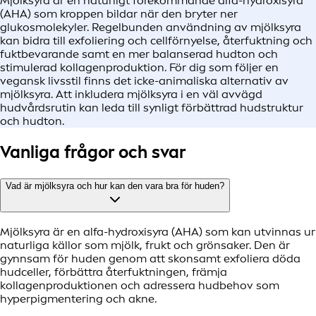
Mjölksyra är en naturligt förekommande alfa-hydroxisyra
(AHA) som kroppen bildar när den bryter ner
glukosmolekyler. Regelbunden användning av mjölksyra
kan bidra till exfoliering och cellförnyelse, återfuktning och
fuktbevarande samt en mer balanserad hudton och
stimulerad kollagenproduktion. För dig som följer en
vegansk livsstil finns det icke-animaliska alternativ av
mjölksyra. Att inkludera mjölksyra i en väl avvägd
hudvårdsrutin kan leda till synligt förbättrad hudstruktur
och hudton.
Vanliga frågor och svar
Vad är mjölksyra och hur kan den vara bra för huden?
Mjölksyra är en alfa-hydroxisyra (AHA) som kan utvinnas ur
naturliga källor som mjölk, frukt och grönsaker. Den är
gynnsam för huden genom att skonsamt exfoliera döda
hudceller, förbättra återfuktningen, främja
kollagenproduktionen och adressera hudbehov som
hyperpigmentering och akne.