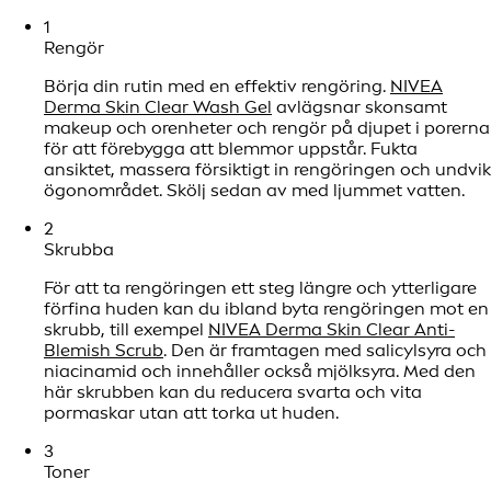
1
Rengör
Börja din rutin med en effektiv rengöring.
NIVEA
Derma Skin Clear Wash Gel
avlägsnar skonsamt
makeup och orenheter och rengör på djupet i porerna
för att förebygga att blemmor uppstår. Fukta
ansiktet, massera försiktigt in rengöringen och undvik
ögonområdet. Skölj sedan av med ljummet vatten.
2
Skrubba
För att ta rengöringen ett steg längre och ytterligare
förfina huden kan du ibland byta rengöringen mot en
skrubb, till exempel
NIVEA Derma Skin Clear Anti-
Blemish Scrub
. Den är framtagen med salicylsyra och
niacinamid och innehåller också mjölksyra. Med den
här skrubben kan du reducera svarta och vita
pormaskar utan att torka ut huden.
3
Toner