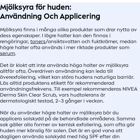
Mjölksyra för huden:
Användning Och Applicering
Mjölksyra finns i många olika produkter som drar nytta av
dess egenskaper. I lägre halter kan den finnas i
rengöringar,
toners
/ansiktsvatten och fuktkrämer, medan
högre halter ofta används i mer riktade produkter som
serum
.
Det är klokt att inte använda höga halter av mjölksyra
alltför ofta. Överdriven användning kan leda till
överexfoliering, vilket kan störa hudens naturliga barriär.
Läs alltid produktens etikett för rekommenderad
användningsfrekvens. Till exempel rekommenderas NIVEA
Derma Skin Clear Scrub, vars hudtolerans är
dermatologiskt testad, 2–3 gånger i veckan.
När du använder högre halter av mjölksyra bör du
applicera solskydd på de behandlade områdena. Samma
sak gäller alla former av kemisk exfoliering, som ofta gör
huden mer känslig för solen. Det är en god vana att
dagligen använda solskydd med hög SPF efter din