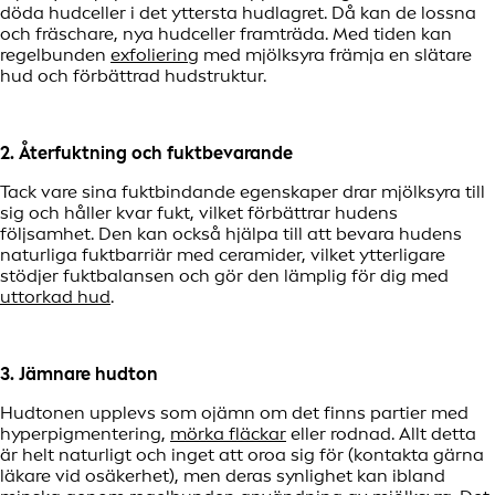
döda hudceller i det yttersta hudlagret. Då kan de lossna
och fräschare, nya hudceller framträda. Med tiden kan
regelbunden
exfoliering
med mjölksyra främja en slätare
hud och förbättrad hudstruktur.
2. Återfuktning och fuktbevarande
Tack vare sina fuktbindande egenskaper drar mjölksyra till
sig och håller kvar fukt, vilket förbättrar hudens
följsamhet. Den kan också hjälpa till att bevara hudens
naturliga fuktbarriär med ceramider, vilket ytterligare
stödjer fuktbalansen och gör den lämplig för dig med
uttorkad hud
.
3. Jämnare hudton
Hudtonen upplevs som ojämn om det finns partier med
hyperpigmentering,
mörka fläckar
eller rodnad. Allt detta
är helt naturligt och inget att oroa sig för (kontakta gärna
läkare vid osäkerhet), men deras synlighet kan ibland