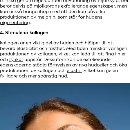
minska genom regelbunden användning av mjölksyra. Det
beror delvis på mjölksyrans exfolierande egenskaper, men
kan också hänga ihop med att den kan påverka
produktionen av melanin, som står för
hudens
pigmentering
.
4. Stimulerar kollagen
kollagen
är en viktig del av huden och hjälper till att
bevara elasticitet och fasthet. Med tiden minskar vanligen
produktionen av kollagen, vilket kan leda till att fina linjer
och
rynkor
uppstår. Dessutom kan de exfolierande
egenskaperna stödja förnyelsen av nya hudceller och öka
produktionen av kollagen och
elastin
, vilket kan ge en
fylligare och mer spänstig hud.