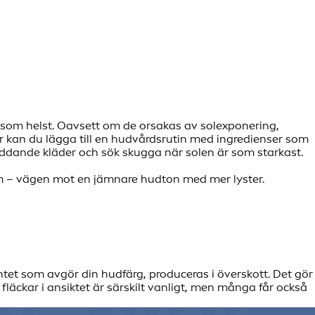
som helst. Oavsett om de orsakas av solexponering,
ar kan du lägga till en hudvårdsrutin med ingredienser som
skyddande kläder och sök skugga när solen är som starkast.
dem – vägen mot en jämnare hudton med mer lyster.
et som avgör din hudfärg, produceras i överskott. Det gör
fläckar i ansiktet är särskilt vanligt, men många får också