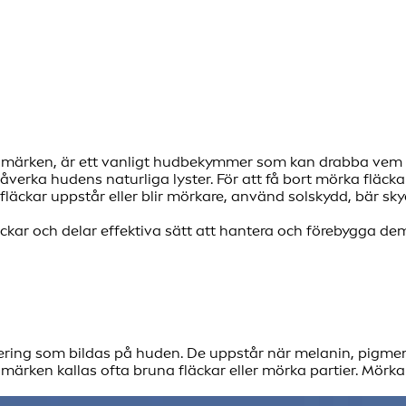
a märken, är ett vanligt hudbekymmer som kan drabba vem 
åverka hudens naturliga lyster. För att få bort mörka fläck
ka fläckar uppstår eller blir mörkare, använd solskydd, bär 
äckar och delar effektiva sätt att hantera och förebygga 
ring som bildas på huden. De uppstår när melanin, pigment
märken kallas ofta bruna fläckar eller mörka partier. Mörka 