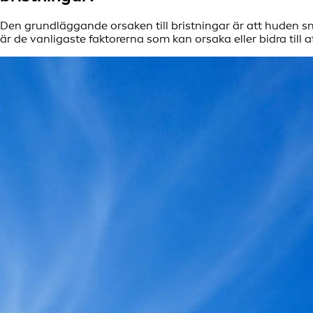
Den grundläggande orsaken till bristningar är att huden sna
är de vanligaste faktorerna som kan orsaka eller bidra till a