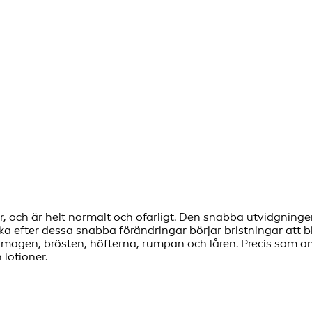
er, och är helt normalt och ofarligt. Den snabba utvidgnin
ka efter dessa snabba förändringar börjar bristningar att b
el magen, brösten, höfterna, rumpan och låren. Precis som a
lotioner.