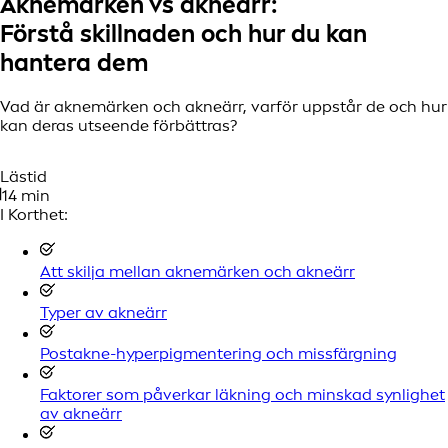
Aknemärken vs akneärr:
Förstå skillnaden och hur du kan
hantera dem
Vad är aknemärken och akneärr, varför uppstår de och hur
kan deras utseende förbättras?
Lästid
14 min
I Korthet:
Att skilja mellan aknemärken och akneärr
Typer av akneärr
Postakne-hyperpigmentering och missfärgning
Faktorer som påverkar läkning och minskad synlighet
av akneärr