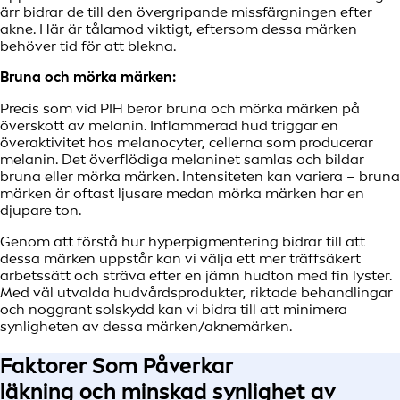
ärr bidrar de till den övergripande missfärgningen efter
akne. Här är tålamod viktigt, eftersom dessa märken
behöver tid för att blekna.
Bruna och mörka märken:
Precis som vid PIH beror bruna och mörka märken på
överskott av melanin. Inflammerad hud triggar en
överaktivitet hos melanocyter, cellerna som producerar
melanin. Det överflödiga melaninet samlas och bildar
bruna eller mörka märken. Intensiteten kan variera – bruna
märken är oftast ljusare medan mörka märken har en
djupare ton.
Genom att förstå hur hyperpigmentering bidrar till att
dessa märken uppstår kan vi välja ett mer träffsäkert
arbetssätt och sträva efter en jämn hudton med fin lyster.
Med väl utvalda hudvårdsprodukter, riktade behandlingar
och noggrant solskydd kan vi bidra till att minimera
synligheten av dessa märken/aknemärken.
Faktorer Som Påverkar
läkning och minskad synlighet av