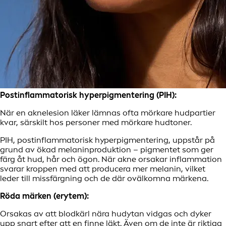
Postinflammatorisk hyperpigmentering (PIH):
När en aknelesion läker lämnas ofta mörkare hudpartier
kvar, särskilt hos personer med mörkare hudtoner.
PIH, postinflammatorisk hyperpigmentering, uppstår på
grund av ökad melaninproduktion – pigmentet som ger
färg åt hud, hår och ögon. När akne orsakar inflammation
svarar kroppen med att producera mer melanin, vilket
leder till missfärgning och de där ovälkomna märkena.
Röda märken (erytem):
Orsakas av att blodkärl nära hudytan vidgas och dyker
upp snart efter att en finne läkt. Även om de inte är riktiga