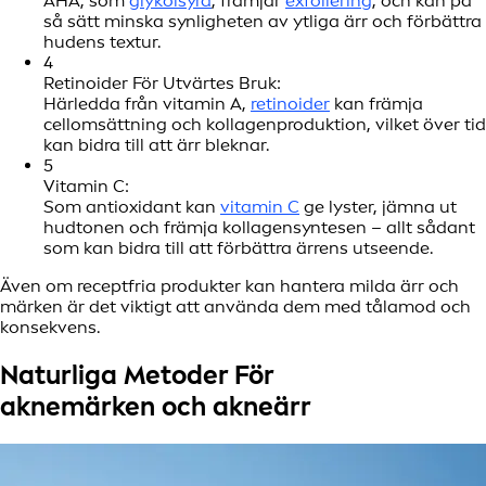
AHA, som
glykolsyra
, främjar
exfoliering
, och kan på
så sätt minska synligheten av ytliga ärr och förbättra
hudens textur.
4
Retinoider För Utvärtes Bruk:
Härledda från vitamin A,
retinoider
kan främja
cellomsättning och kollagenproduktion, vilket över tid
kan bidra till att ärr bleknar.
5
Vitamin C:
Som antioxidant kan
vitamin C
ge lyster, jämna ut
hudtonen och främja kollagensyntesen – allt sådant
som kan bidra till att förbättra ärrens utseende.
Även om receptfria produkter kan hantera milda ärr och
märken är det viktigt att använda dem med tålamod och
konsekvens.
Naturliga Metoder För
aknemärken och akneärr