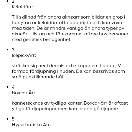
2
Keloidärr:
Till skillnad från andra akneärr som bildar en grop i
hudytan är keloidärr ofta upphöjda och kan växa
med tiden. De är mindre vanliga än andra typer av
akneärr i listan och förekommer oftare hos personer
med genetisk benägenhet.
3
Icepick-Ärr:
sträcker sig ner i dermis och skapar en djupare, V-
formad fördjupning i huden. De kan beskrivas som
små punktliknande hål.
4
Boxcar-Ärr:
kännetecknas av tydliga kanter. Boxcar-ärr är oftast
ytliga fördjupningar men kan ibland gå djupare.
5
Hypertrofiska Ärr: