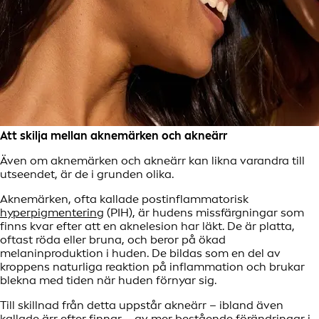
Att skilja mellan aknemärken och akneärr
Även om aknemärken och akneärr kan likna varandra till
utseendet, är de i grunden olika.
Aknemärken, ofta kallade postinflammatorisk
hyperpigmentering
(PIH), är hudens missfärgningar som
finns kvar efter att en aknelesion har läkt. De är platta,
oftast röda eller bruna, och beror på ökad
melaninproduktion i huden. De bildas som en del av
kroppens naturliga reaktion på inflammation och brukar
blekna med tiden när huden förnyar sig.
Till skillnad från detta uppstår akneärr – ibland även
kallade ärr efter finnar – av mer bestående förändringar i