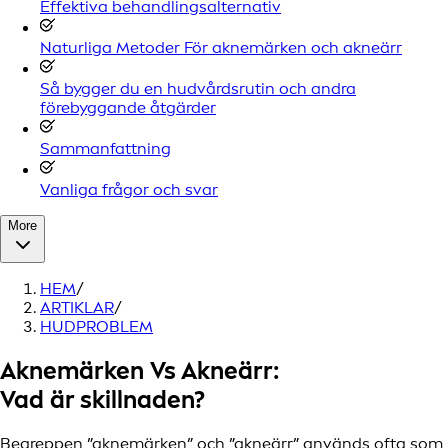
Effektiva behandlingsalternativ
Naturliga Metoder För aknemärken och akneärr
Så bygger du en hudvårdsrutin och andra
förebyggande åtgärder
Sammanfattning
Vanliga frågor och svar
More
HEM
/
ARTIKLAR
/
HUDPROBLEM
Aknemärken Vs Akneärr:
Vad är skillnaden?
Begreppen ”aknemärken” och ”
akneärr
” används ofta som