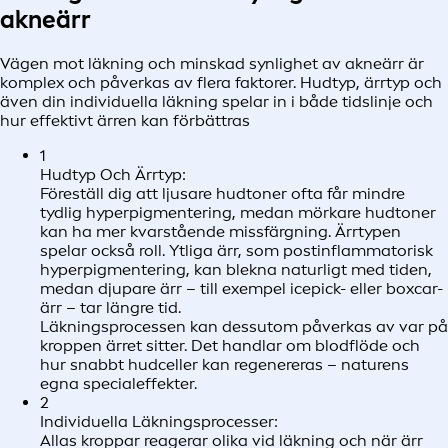
akneärr
Vägen mot läkning och minskad synlighet av akneärr är
komplex och påverkas av flera faktorer. Hudtyp, ärrtyp och
även din individuella läkning spelar in i både tidslinje och
hur effektivt ärren kan förbättras
1
Hudtyp Och Ärrtyp:
Föreställ dig att ljusare hudtoner ofta får mindre
tydlig hyperpigmentering, medan mörkare hudtoner
kan ha mer kvarstående missfärgning. Ärrtypen
spelar också roll. Ytliga ärr, som postinflammatorisk
hyperpigmentering, kan blekna naturligt med tiden,
medan djupare ärr – till exempel icepick- eller boxcar-
ärr – tar längre tid.
Läkningsprocessen kan dessutom påverkas av var på
kroppen ärret sitter. Det handlar om blodflöde och
hur snabbt hudceller kan regenereras – naturens
egna specialeffekter.
2
Individuella Läkningsprocesser:
Allas kroppar reagerar olika vid läkning och när ärr