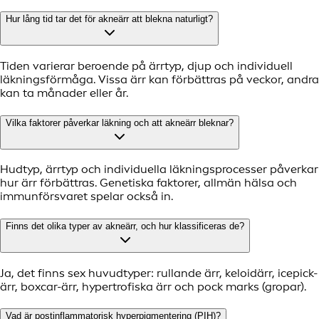
Hur lång tid tar det för akneärr att blekna naturligt?
Tiden varierar beroende på ärrtyp, djup och individuell
läkningsförmåga. Vissa ärr kan förbättras på veckor, andra
kan ta månader eller år.
Vilka faktorer påverkar läkning och att akneärr bleknar?
Hudtyp, ärrtyp och individuella läkningsprocesser påverkar
hur ärr förbättras. Genetiska faktorer, allmän hälsa och
immunförsvaret spelar också in.
Finns det olika typer av akneärr, och hur klassificeras de?
Ja, det finns sex huvudtyper: rullande ärr, keloidärr, icepick-
ärr, boxcar-ärr, hypertrofiska ärr och pock marks (gropar).
Vad är postinflammatorisk hyperpigmentering (PIH)?