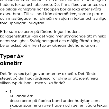
hudens textur och utseende. Det finns flera varianter, och
de bildas vanligtvis när kroppen börjar läka efter svåra
akneutbrott. Till skillnad från aknemärken, som är platta
och missfärgade, har akneärr en ojämn textur och synliga
fördjupningar i hudytan.
Eftersom de beror på förändringar i hudens
kollagen
struktur kan det vara mer utmanande att minska
deras synlighet. Svårighetsgrad och möjlig förbättring
beror också på vilken typ av akneärr det handlar om.
Typer Av
akneärr
Det finns sex tydliga varianter av akneärr. Det första
steget på din hudvårdsresa för akne är att identifiera
vilken typ du har – men vilka är de?
1
Rullande Ärr:
dessa beror på fibrösa band under hudytan som
skapar spänning i överhuden och ger en vågig textur.