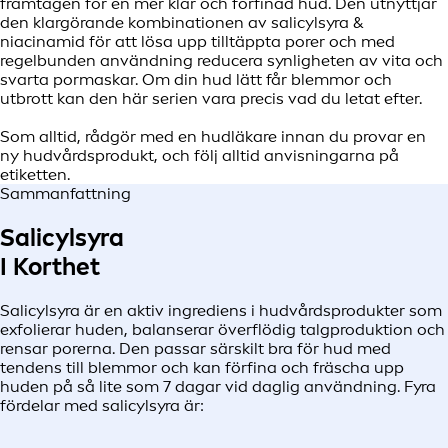
framtagen för en mer klar och förfinad hud. Den utnyttjar
den klargörande kombinationen av salicylsyra &
niacinamid för att lösa upp tilltäppta porer och med
regelbunden användning reducera synligheten av vita och
svarta pormaskar. Om din hud lätt får blemmor och
utbrott kan den här serien vara precis vad du letat efter.
Som alltid, rådgör med en hudläkare innan du provar en
ny hudvårdsprodukt, och följ alltid anvisningarna på
etiketten.
Sammanfattning
Salicylsyra
I Korthet
Salicylsyra är en aktiv ingrediens i hudvårdsprodukter som
exfolierar huden, balanserar överflödig talgproduktion och
rensar porerna. Den passar särskilt bra för hud med
tendens till blemmor och kan förfina och fräscha upp
huden på så lite som 7 dagar vid daglig användning. Fyra
fördelar med salicylsyra är: