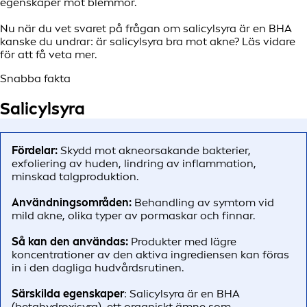
egenskaper mot blemmor.
Nu när du vet svaret på frågan om salicylsyra är en BHA
kanske du undrar: är salicylsyra bra mot akne? Läs vidare
för att få veta mer.
Snabba fakta
Salicylsyra
Fördelar:
Skydd mot akneorsakande bakterier,
exfoliering av huden, lindring av inflammation,
minskad talgproduktion.
Användningsområden:
Behandling av symtom vid
mild akne, olika typer av pormaskar och finnar.
Så kan den användas:
Produkter med lägre
koncentrationer av den aktiva ingrediensen kan föras
in i den dagliga hudvårdsrutinen.
Särskilda egenskaper
: Salicylsyra är en BHA
(betahydroxisyra), ett organiskt ämne som