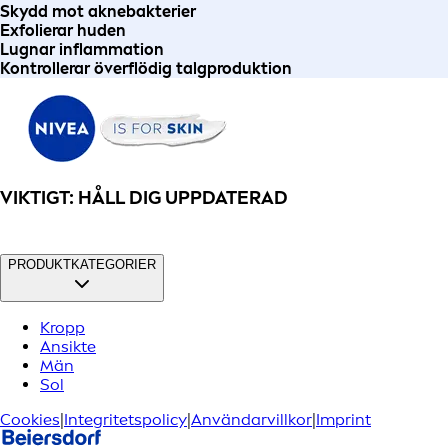
Skydd mot aknebakterier
Exfolierar huden
Lugnar inflammation
Kontrollerar överflödig talgproduktion
VIKTIGT: HÅLL DIG UPPDATERAD
PRODUKTKATEGORIER
Kropp
Ansikte
Män
Sol
Cookies
|
Integritetspolicy
|
Användarvillkor
|
Imprint