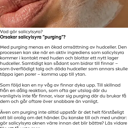
Vad gör salicylsyra?
Orsakar salicylsyra ”purging”?
Med purging menas en ökad omsättning av hudceller. Den
processen kan ske när en aktiv ingrediens som salicylsyra
kommer i kontakt med huden och blottar ett nytt lager
hudceller. Samtidigt kan sådant som bidrar till finnar –
som överflödigt talg och döda hudceller som annars skulle
täppa igen porer – komma upp till ytan.
Som följd kan en ny våg av finnar dyka upp. Till skillnad
från en dålig reaktion, som ofta ger utslag där du
vanligtvis inte får finnar, visar sig purging där du brukar få
dem och går oftare över snabbare än vanligt.
Även om purging inte alltid uppstår är det helt förståeligt
att bli orolig om det händer. Du kanske till och med undrar:
gör salicylsyra aknen värre innan det blir bättre? Läs vidare