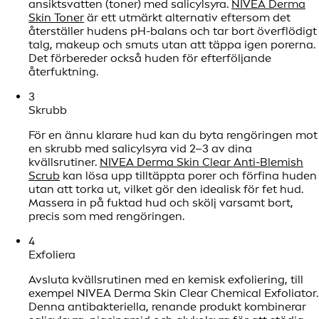
ansiktsvatten (toner) med salicylsyra.
NIVEA Derma
Skin Toner
är ett utmärkt alternativ eftersom det
återställer hudens pH-balans och tar bort överflödigt
talg, makeup och smuts utan att täppa igen porerna.
Det förbereder också huden för efterföljande
återfuktning.
3
Skrubb
För en ännu klarare hud kan du byta rengöringen mot
en skrubb med salicylsyra vid 2–3 av dina
kvällsrutiner.
NIVEA Derma Skin Clear Anti-Blemish
Scrub
kan lösa upp tilltäppta porer och förfina huden
utan att torka ut, vilket gör den idealisk för fet hud.
Massera in på fuktad hud och skölj varsamt bort,
precis som med rengöringen.
4
Exfoliera
Avsluta kvällsrutinen med en kemisk exfoliering, till
exempel NIVEA Derma Skin Clear Chemical Exfoliator.
Denna antibakteriella, renande produkt kombinerar