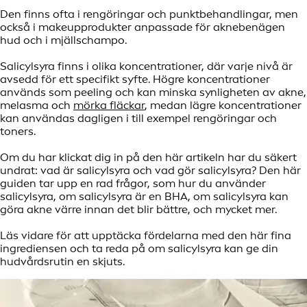
Den finns ofta i rengöringar och punktbehandlingar, men
också i makeupprodukter anpassade för aknebenägen
hud och i mjällschampo.
Salicylsyra finns i olika koncentrationer, där varje nivå är
avsedd för ett specifikt syfte. Högre koncentrationer
används som peeling och kan minska synligheten av akne,
melasma och
mörka fläckar
, medan lägre koncentrationer
kan användas dagligen i till exempel rengöringar och
toners.
Om du har klickat dig in på den här artikeln har du säkert
undrat: vad är salicylsyra och vad gör salicylsyra? Den här
guiden tar upp en rad frågor, som hur du använder
salicylsyra, om salicylsyra är en BHA, om salicylsyra kan
göra akne värre innan det blir bättre, och mycket mer.
Läs vidare för att upptäcka fördelarna med den här fina
ingrediensen och ta reda på om salicylsyra kan ge din
hudvårdsrutin en skjuts.