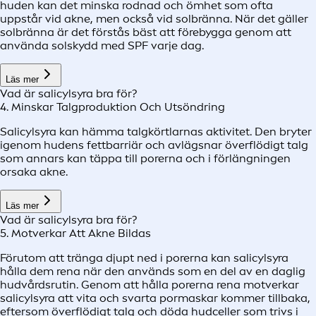
huden kan det minska rodnad och ömhet som ofta
uppstår vid akne, men också vid solbränna. När det gäller
solbränna är det förstås bäst att förebygga genom att
använda solskydd med SPF varje dag.
Läs mer
Vad är salicylsyra bra för?
4. Minskar Talgproduktion Och Utsöndring
Salicylsyra kan hämma talgkörtlarnas aktivitet. Den bryter
igenom hudens fettbarriär och avlägsnar överflödigt talg
som annars kan täppa till porerna och i förlängningen
orsaka akne.
Läs mer
Vad är salicylsyra bra för?
5. Motverkar Att Akne Bildas
Förutom att tränga djupt ned i porerna kan salicylsyra
hålla dem rena när den används som en del av en daglig
hudvårdsrutin. Genom att hålla porerna rena motverkar
salicylsyra att vita och svarta pormaskar kommer tillbaka,
eftersom överflödigt talg och döda hudceller som trivs i