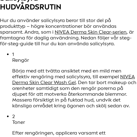
HUDVÅRDSRUTIN
Hur du använder salicylsyra beror till stor del på
produkttyp – högre koncentrationer bör användas
sparsamt. Andra, som i
NIVEA Derma Skin Clear-serien
, är
framtagna för daglig användning. Nedan följer vår steg-
för-steg-guide till hur du kan använda salicylsyra.
1
Rengör
Börja med att tvätta ansiktet med en mild men
effektiv rengöring med salicylsyra, till exempel
NIVEA
Derma Skin Clear Wash Gel
. Den tar bort makeup och
orenheter samtidigt som den rengör porerna på
djupet för att motverka återkommande blemmor.
Massera försiktigt in på fuktad hud, undvik det
känsliga området kring ögonen och skölj sedan av.
2
Toner
Efter rengöringen, applicera varsamt ett