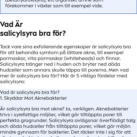
förekommer i växter som till exempel vide.
Vad Är
salicylsyra bra för?
Tack vare sina exfolierande egenskaper är salicylsyra bra
för att behandla symtom på lättare akne, till exempel
pormaskar, vita pormaskar (whiteheads) och finnar.
Salicylsyra tränger ned i huden och bryter ned döda
hudceller som annars skulle täppa till porerna. Men vad
mer är salicylsyra bra för? Här är 5 viktiga fördelar med
salicylsyra:
Vad är salicylsyra bra för?
1. Skyddar Mot Aknebakterier
Är salicylsyra bra mot akne? Ja, verkligen. Aknebakterier
trivs i syrefattiga miljöer, vilket gör tilltäppta porer till
perfekta grogrunder. Salicylsyra avlägsnar överflödigt talg
och döda hudceller från tilltäppta porer, vilket gör miljön
mindre gynnsam för bakterier. Det räcker inte i sig för att