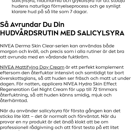
salicylsyra, niacinamid och glykolsyra för att stödja
hudens naturliga förnyelseprocess och ge synligt
klarare hud på så lite som 7 dagar.
Så Avrundar Du Din
HUDVÅRDSRUTIN MED SALICYLSYRA
NIVEA Derma Skin Clear-serien kan användas både
morgon och kväll, och precis som i alla rutiner är det bra
att avrunda med en vårdande fuktkräm.
NIVEA Mattifying Day Cream
är ett perfekt komplement
eftersom den återfuktar intensivt och samtidigt tar bort
överskottsglans, så att huden ser fräsch och matt ut under
dagen. För natten, applicera NIVEA Hydra Skin Effect
Regeneration Gel Night Cream för upp till 72 timmars
återfuktning, så att huden känns smidig, mjuk och
återhämtad.
När du använder salicylsyra för första gången kan det
sticka lite lätt – det är normalt och förväntat. När du
provar en ny produkt är det ändå klokt att be om
professionell rådgivning och att först testa på ett litet