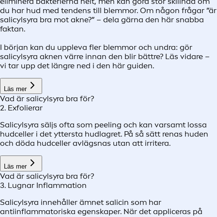
eliminera bakterierna helt, men kan göra stor skillnad om
du har hud med tendens till blemmor. Om någon frågar ”är
salicylsyra bra mot akne?” – dela gärna den här snabba
faktan.
I början kan du uppleva fler blemmor och undra: gör
salicylsyra aknen värre innan den blir bättre? Läs vidare –
vi tar upp det längre ned i den här guiden.
Läs mer
Vad är salicylsyra bra för?
2. Exfolierar
Salicylsyra säljs ofta som peeling och kan varsamt lossa
hudceller i det yttersta hudlagret. På så sätt renas huden
och döda hudceller avlägsnas utan att irritera.
Läs mer
Vad är salicylsyra bra för?
3. Lugnar Inflammation
Salicylsyra innehåller ämnet salicin som har
antiinflammatoriska egenskaper. När det appliceras på