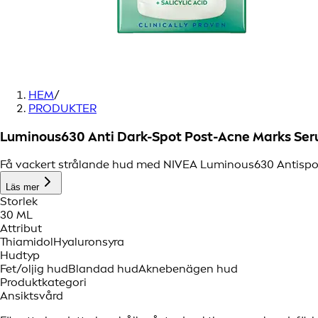
HEM
/
PRODUKTER
Luminous630 Anti Dark-Spot Post-Acne Marks Se
Få vackert strålande hud med NIVEA Luminous630 Antispot P
Läs mer
Storlek
30 ML
Attribut
Thiamidol
Hyaluronsyra
Hudtyp
Fet/oljig hud
Blandad hud
Aknebenägen hud
Produktkategori
Ansiktsvård