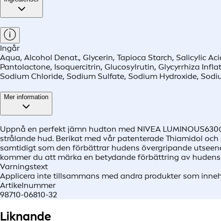
Ingår
Aqua, Alcohol Denat., Glycerin, Tapioca Starch, Salicylic A
Pantolactone, Isoquercitrin, Glucosylrutin, Glycyrrhiza In
Sodium Chloride, Sodium Sulfate, Sodium Hydroxide, Sodiu
Mer information
Uppnå en perfekt jämn hudton med NIVEA LUMINOUS630® Pos
strålande hud. Berikat med vår patenterade Thiamidol och s
samtidigt som den förbättrar hudens övergripande utseende
kommer du att märka en betydande förbättring av hudens text
Varningstext
Applicera inte tillsammans med andra produkter som inneh
Artikelnummer
98710-06810-32
Liknande