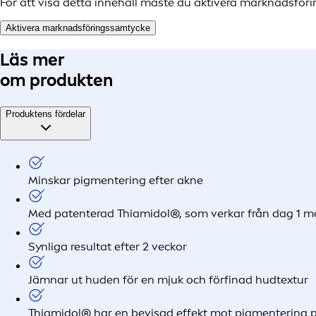
För att visa detta innehåll måste du aktivera marknadsför
Aktivera marknadsföringssamtycke
Läs mer
om produkten
Produktens fördelar
Minskar pigmentering efter akne
Med patenterad Thiamidol®, som verkar från dag 1 mo
Synliga resultat efter 2 veckor
Jämnar ut huden för en mjuk och förfinad hudtextur
Thiamidol® har en bevisad effekt mot pigmentering p