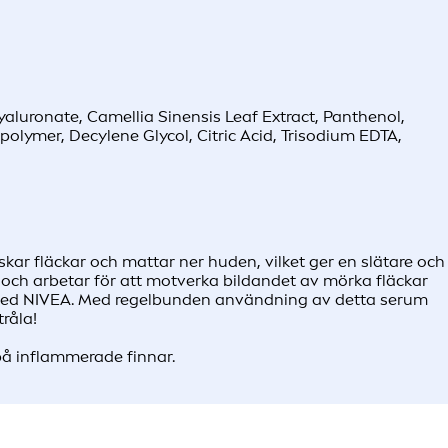
yaluronate, Camellia Sinensis Leaf Extract, Panthenol,
olymer, Decylene Glycol, Citric Acid, Trisodium EDTA,
 fläckar och mattar ner huden, vilket ger en slätare och
n och arbetar för att motverka bildandet av mörka fläckar
ud med NIVEA. Med regelbunden användning av detta serum
råla!
på inflammerade finnar.