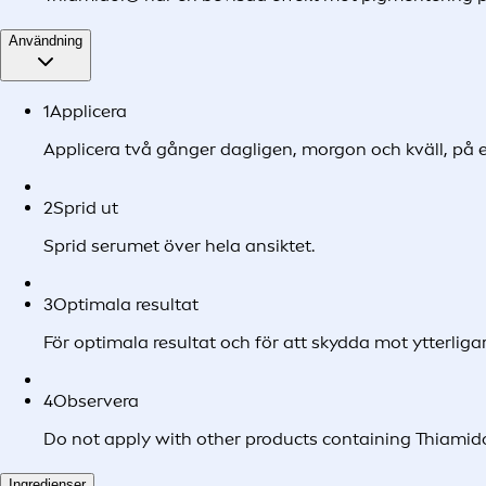
Användning
1
Applicera
Applicera två gånger dagligen, morgon och kväll, på et
2
Sprid ut
Sprid serumet över hela ansiktet.
3
Optimala resultat
För optimala resultat och för att skydda mot ytterli
4
Observera
Do not apply with other products containing Thiamido
Ingredienser