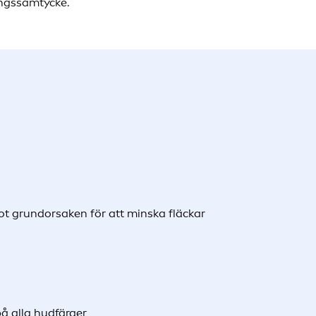
ingssamtycke.
t grundorsaken för att minska fläckar
å alla hudfärger