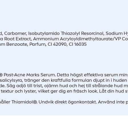
cid, Carbomer, Isobutylamido Thiazolyl Resorcinol, Sodium H
flata Root Extract, Ammonium Acryloyldimethyltaurate/VP Cop
m Benzoate, Parfum, CI 42090, CI 16035
t-Acne Marks Serum. Detta högst effektiva serum minskar
alicylsyra, tränger den kraftfulla formulan djupt in i hude
. Säg adjö till trist, ojämn hud och hej till strålande h
ur och lyster, vilket ger dig en fräsch look. Låt din hud st
åller Thiamidol®. Undvik direkt ögonkontakt. Använd inte 