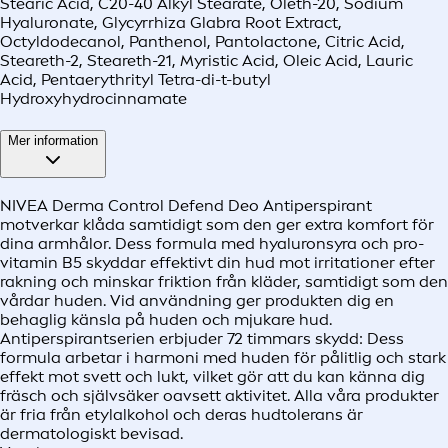
Stearic Acid, C20-40 Alkyl Stearate, Oleth-20, Sodium
Hyaluronate, Glycyrrhiza Glabra Root Extract,
Octyldodecanol, Panthenol, Pantolactone, Citric Acid,
Steareth-2, Steareth-21, Myristic Acid, Oleic Acid, Lauric
Acid, Pentaerythrityl Tetra-di-t-butyl
Hydroxyhydrocinnamate
Mer information
NIVEA Derma Control Defend Deo Antiperspirant
motverkar klåda samtidigt som den ger extra komfort för
dina armhålor. Dess formula med hyaluronsyra och pro-
vitamin B5 skyddar effektivt din hud mot irritationer efter
rakning och minskar friktion från kläder, samtidigt som den
vårdar huden. Vid användning ger produkten dig en
behaglig känsla på huden och mjukare hud.
Antiperspirantserien erbjuder 72 timmars skydd: Dess
formula arbetar i harmoni med huden för pålitlig och stark
effekt mot svett och lukt, vilket gör att du kan känna dig
fräsch och självsäker oavsett aktivitet. Alla våra produkter
är fria från etylalkohol och deras hudtolerans är
dermatologiskt bevisad.