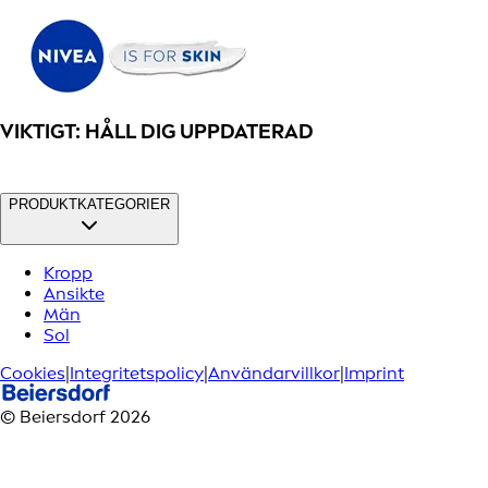
VIKTIGT: HÅLL DIG UPPDATERAD
PRODUKTKATEGORIER
Kropp
Ansikte
Män
Sol
Cookies
|
Integritetspolicy
|
Användarvillkor
|
Imprint
© Beiersdorf 2026