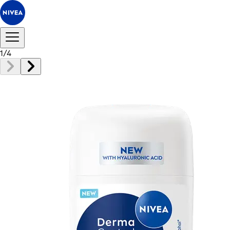
1
/
4