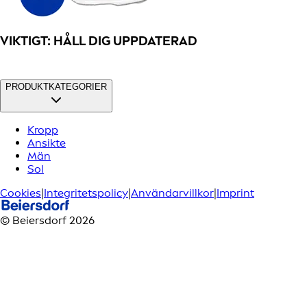
VIKTIGT: HÅLL DIG UPPDATERAD
PRODUKTKATEGORIER
Kropp
Ansikte
Män
Sol
Cookies
|
Integritetspolicy
|
Användarvillkor
|
Imprint
© Beiersdorf 2026