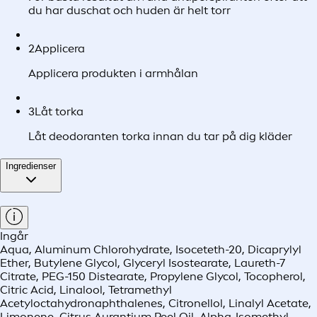
du har duschat och huden är helt torr
2
Applicera
Applicera produkten i armhålan
3
Låt torka
Låt deodoranten torka innan du tar på dig kläder
Ingredienser
Ingår
Aqua, Aluminum Chlorohydrate, Isoceteth-20, Dicaprylyl
Ether, Butylene Glycol, Glyceryl Isostearate, Laureth-7
Citrate, PEG-150 Distearate, Propylene Glycol, Tocopherol,
Citric Acid, Linalool, Tetramethyl
Acetyloctahydronaphthalenes, Citronellol, Linalyl Acetate,
Limonene, Citrus Aurantium Peel Oil, Alpha-Isomethyl