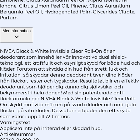
Ionone, Citrus Limon Peel Oil, Pinene, Citrus Aurantium
Bergamia Peel Oil, Hydrogenated Palm Glycerides Citrate,
Parfum
Mer information
NIVEA Black & White Invisible Clear Roll-On är en
deodorant som innehåller vår innovativa dual shield-
teknologi, ett kraftfullt och osynligt skydd för både hud och
kläder. Förutom att skydda din hud från svett, lukt och
irritation, så skyddar denna deodorant även dina kläder
från fläckar, rester och tygskador. Resultatet blir en effektiv
deodorant som hjälper dig känna dig självsäker och
bekymmersfri hela dagen! Med sin patenterade anti-
fläckformula ger NIVEA Black & White Invisible Clear Roll-
On skydd mot vita märken på svarta kläder och anti-gula
fläckar på vita kläder. Dessutom erbjuder den ett skydd
som varar i upp till 72 timmar.
Varningstext
Applicera inte på irriterad eller skadad hud.
Artikelnummer