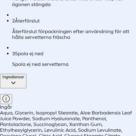
ögonen stängda
2
Återförslut
Återförslut förpackningen efter användning för att
hålla servetterna fräscha
3
Spola ej ned
Spola ej ned servetterna
Ingredienser
Ingår
Aqua, Glycerin, Isopropyl Stearate, Aloe Barbadensis Leaf
Juice Powder, Sodium Hyaluronate, Panthenol,
Pantolactone, Succinoglycan, Xanthan Gum,
Ethylhexylglycerin, Levulinic Acid, Sodium Levulinate,
Decylene Glycol, Citric Acid, Glyceryl Stearate Citrate,