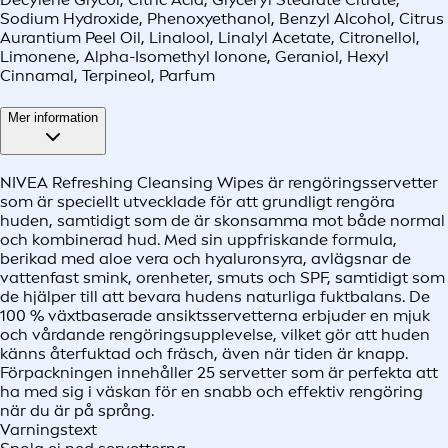
Sodium Hydroxide, Phenoxyethanol, Benzyl Alcohol, Citrus
Aurantium Peel Oil, Linalool, Linalyl Acetate, Citronellol,
Limonene, Alpha-Isomethyl Ionone, Geraniol, Hexyl
Cinnamal, Terpineol, Parfum
Mer information
NIVEA Refreshing Cleansing Wipes är rengöringsservetter
som är speciellt utvecklade för att grundligt rengöra
huden, samtidigt som de är skonsamma mot både normal
och kombinerad hud. Med sin uppfriskande formula,
berikad med aloe vera och hyaluronsyra, avlägsnar de
vattenfast smink, orenheter, smuts och SPF, samtidigt som
de hjälper till att bevara hudens naturliga fuktbalans. De
100 % växtbaserade ansiktsservetterna erbjuder en mjuk
och vårdande rengöringsupplevelse, vilket gör att huden
känns återfuktad och fräsch, även när tiden är knapp.
Förpackningen innehåller 25 servetter som är perfekta att
ha med sig i väskan för en snabb och effektiv rengöring
när du är på språng.
Varningstext