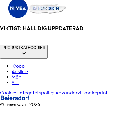
VIKTIGT: HÅLL DIG UPPDATERAD
PRODUKTKATEGORIER
Kropp
Ansikte
Män
Sol
Cookies
|
Integritetspolicy
|
Användarvillkor
|
Imprint
© Beiersdorf 2026