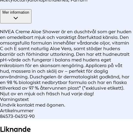
Mer information
NIVEA Creme Aloe Shower är en duschtvål som ger huden
en omedelbart mjuk och varaktigt återfuktad känsla. Den
omsorgsfulla formulan innehåller vårdande oljor, vitamin
C och E samt naturlig Aloe Vera, samt stödjer hudens
barriär och förhindrar uttorkning. Den har ett hudneutralt
pH-värde och fungerar i balans med hudens eget
mikrobiom för en skonsam rengöring. Applicera på våt
hud, massera in och skölj av – perfekt för daglig
användning. Duschgelen är dermatologiskt godkänd, har
en 98 % biologiskt nedbrytbar formula och har en flaska
tillverkad av 97 % återvunnen plast* (*exklusive etikett).
Njut av en mjuk och fräsch hud varje dag!
Varningstext
Undvik kontakt med ögonen.
Artikelnummer
84573-04512-90
Liknande