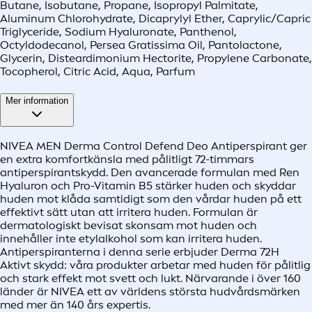
Butane, Isobutane, Propane, Isopropyl Palmitate,
Aluminum Chlorohydrate, Dicaprylyl Ether, Caprylic/Capric
Triglyceride, Sodium Hyaluronate, Panthenol,
Octyldodecanol, Persea Gratissima Oil, Pantolactone,
Glycerin, Disteardimonium Hectorite, Propylene Carbonate,
Tocopherol, Citric Acid, Aqua, Parfum
Mer information
NIVEA MEN Derma Control Defend Deo Antiperspirant ger
en extra komfortkänsla med pålitligt 72-timmars
antiperspirantskydd. Den avancerade formulan med Ren
Hyaluron och Pro-Vitamin B5 stärker huden och skyddar
huden mot klåda samtidigt som den vårdar huden på ett
effektivt sätt utan att irritera huden. Formulan är
dermatologiskt bevisat skonsam mot huden och
innehåller inte etylalkohol som kan irritera huden.
Antiperspiranterna i denna serie erbjuder Derma 72H
Aktivt skydd: våra produkter arbetar med huden för pålitlig
och stark effekt mot svett och lukt. Närvarande i över 160
länder är NIVEA ett av världens största hudvårdsmärken
med mer än 140 års expertis.