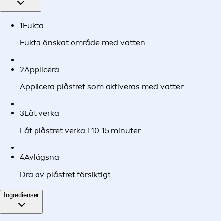
1
Fukta
Fukta önskat område med vatten
2
Applicera
Applicera plåstret som aktiveras med vatten
3
Låt verka
Låt plåstret verka i 10-15 minuter
4
Avlägsna
Dra av plåstret försiktigt
Ingredienser