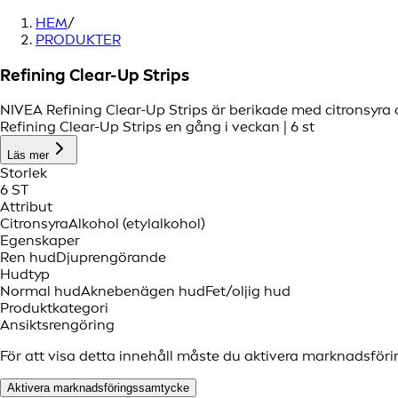
HEM
/
PRODUKTER
Refining Clear-Up Strips
NIVEA Refining Clear-Up Strips är berikade med citronsyra
Refining Clear-Up Strips en gång i veckan | 6 st
Läs mer
Storlek
6 ST
Attribut
Citronsyra
Alkohol (etylalkohol)
Egenskaper
Ren hud
Djuprengörande
Hudtyp
Normal hud
Aknebenägen hud
Fet/oljig hud
Produktkategori
Ansiktsrengöring
För att visa detta innehåll måste du aktivera marknadsför
Aktivera marknadsföringssamtycke