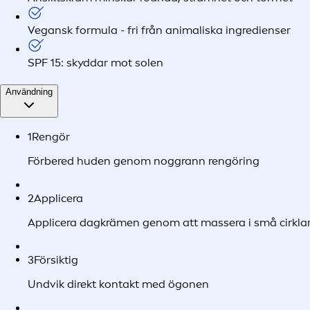
Vegansk formula - fri från animaliska ingredienser
SPF 15: skyddar mot solen
Användning
1
Rengör
Förbered huden genom noggrann rengöring
2
Applicera
Applicera dagkrämen genom att massera i små cirkla
3
Försiktig
Undvik direkt kontakt med ögonen