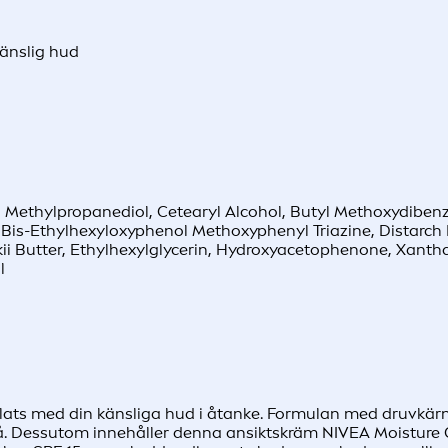
änslig hud
e, Methylpropanediol, Cetearyl Alcohol, Butyl Methoxydibenz
Bis-Ethylhexyloxyphenol Methoxyphenyl Triazine, Distarch Ph
i Butter, Ethylhexylglycerin, Hydroxyacetophenone, Xanth
l
 med din känsliga hud i åtanke. Formulan med druvkärneolj
. Dessutom innehåller denna ansiktskräm NIVEA Moisture Ca