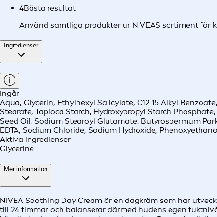
4
Bästa resultat
Använd samtliga produkter ur NIVEAS sortiment för k
Ingredienser
Ingår
Aqua, Glycerin, Ethylhexyl Salicylate, C12-15 Alkyl Benzoat
Stearate, Tapioca Starch, Hydroxypropyl Starch Phosphate, 
Seed Oil, Sodium Stearoyl Glutamate, Butyrospermum Parki
EDTA, Sodium Chloride, Sodium Hydroxide, Phenoxyethano
Aktiva ingredienser
Glycerine
Mer information
NIVEA Soothing Day Cream är en dagkräm som har utvecklats
till 24 timmar och balanserar därmed hudens egen fuktnivå