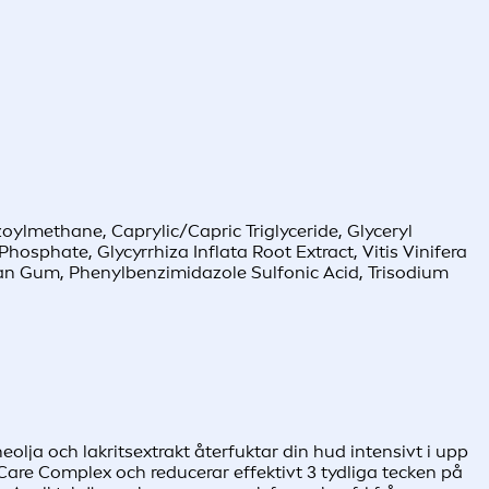
oylmethane, Caprylic/Capric Triglyceride, Glyceryl
osphate, Glycyrrhiza Inflata Root Extract, Vitis Vinifera
an Gum, Phenylbenzimidazole Sulfonic Acid, Trisodium
a och lakritsextrakt återfuktar din hud intensivt i upp
re Complex och reducerar effektivt 3 tydliga tecken på