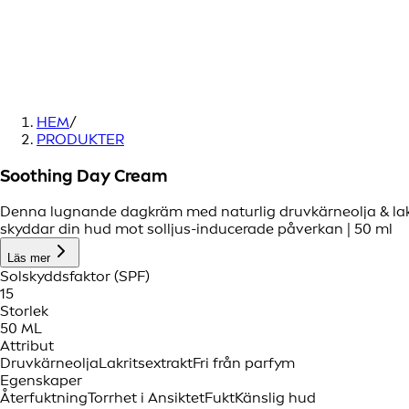
HEM
/
PRODUKTER
Soothing Day Cream
Denna lugnande dagkräm med naturlig druvkärneolja & lakri
skyddar din hud mot solljus-inducerade påverkan | 50 ml
Läs mer
Solskyddsfaktor (SPF)
15
Storlek
50 ML
Attribut
Druvkärneolja
Lakritsextrakt
Fri från parfym
Egenskaper
Återfuktning
Torrhet i Ansiktet
Fukt
Känslig hud