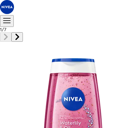
1
/
7