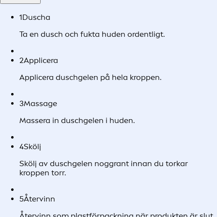
1
Duscha
Ta en dusch och fukta huden ordentligt.
2
Applicera
Applicera duschgelen på hela kroppen.
3
Massage
Massera in duschgelen i huden.
4
Skölj
Skölj av duschgelen noggrant innan du torkar
kroppen torr.
5
Återvinn
Återvinn som plastförpackning när produkten är slut.