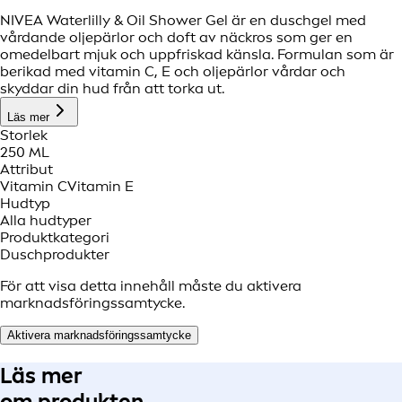
NIVEA Waterlilly & Oil Shower Gel är en duschgel med
vårdande oljepärlor och doft av näckros som ger en
omedelbart mjuk och uppfriskad känsla. Formulan som är
berikad med vitamin C, E och oljepärlor vårdar och
skyddar din hud från att torka ut.
Läs mer
Storlek
250 ML
Attribut
Vitamin C
Vitamin E
Hudtyp
Alla hudtyper
Produktkategori
Duschprodukter
För att visa detta innehåll måste du aktivera
marknadsföringssamtycke.
Aktivera marknadsföringssamtycke
Läs mer
om produkten