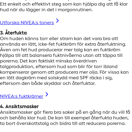
Ett enkelt och effektivt steg som kan hjälpa dig att få klar
hud när du lägger in det i morgonrutinen.
Utforska NIVEA:s toners
3. Återfukta
Om huden känns torr eller stram kan det vara bra att
använda en lätt, icke-fet fuktkräm för extra återfuktning.
Även om fet hud producerar mer talg kan en fuktkräm
hjälpa till att balansera fuktnivåerna utan att täppa till
porerna. Det kan faktiskt minska överdriven
talgproduktion, eftersom hud som blir för torr ibland
kompenserar genom att producera mer olja. För vissa kan
en lätt dagkräm med solskydd med SPF räcka i sig,
eftersom den både skyddar och återfuktar.
NIVEA:s fuktkrämer
4. Ansiktsmasker
Ansiktsmasker gör flera bra saker på en gång när du vill få
och behålla klar hud. De kan till exempel återfukta huden,
ta bort överskottstalg och bidra till att reducera porerna.