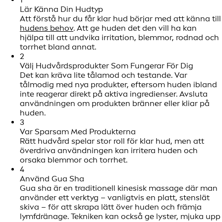
Lär Känna Din Hudtyp
Att förstå hur du får klar hud börjar med att känna till
hudens behov
. Att ge huden det den vill ha kan
hjälpa till att undvika irritation, blemmor, rodnad och
torrhet bland annat.
2
Välj Hudvårdsprodukter Som Fungerar För Dig
Det kan kräva lite tålamod och testande. Var
tålmodig med nya produkter, eftersom huden ibland
inte reagerar direkt på aktiva ingredienser. Avsluta
användningen om produkten bränner eller kliar på
huden.
3
Var Sparsam Med Produkterna
Rätt hudvård spelar stor roll för klar hud, men att
överdriva användningen kan irritera huden och
orsaka blemmor och torrhet.
4
Använd Gua Sha
Gua sha är en traditionell kinesisk massage där man
använder ett verktyg – vanligtvis en platt, stenslät
skiva – för att skrapa lätt över huden och främja
lymfdränage. Tekniken kan också ge lyster, mjuka upp