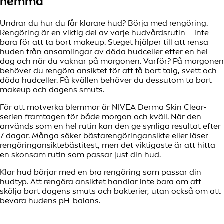
hemma
Undrar du hur du får klarare hud? Börja med rengöring.
Rengöring är en viktig del av varje hudvårdsrutin – inte
bara för att ta bort makeup. Steget hjälper till att rensa
huden från ansamlingar av döda hudceller efter en hel
dag och när du vaknar på morgonen. Varför? På morgonen
behöver du rengöra ansiktet för att få bort talg, svett och
döda hudceller. På kvällen behöver du dessutom ta bort
makeup och dagens smuts.
För att motverka blemmor är NIVEA Derma Skin Clear-
serien framtagen för både morgon och kväll. När den
används som en hel rutin kan den ge synliga resultat efter
7 dagar. Många söker bästarengöringansikte eller läser
rengöringansiktebästitest, men det viktigaste är att hitta
en skonsam rutin som passar just din hud.
Klar hud börjar med en bra rengöring som passar din
hudtyp. Att rengöra ansiktet handlar inte bara om att
skölja bort dagens smuts och bakterier, utan också om att
bevara hudens pH-balans.