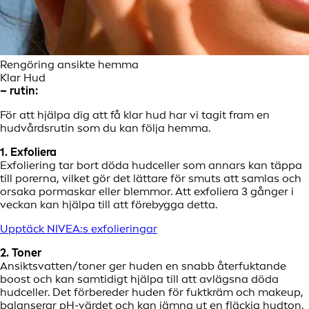
Rengöring ansikte hemma
Klar Hud
– rutin:
För att hjälpa dig att få klar hud har vi tagit fram en
hudvårdsrutin som du kan följa hemma.
1. Exfoliera
Exfoliering tar bort döda hudceller som annars kan täppa
till porerna, vilket gör det lättare för smuts att samlas och
orsaka pormaskar eller blemmor. Att exfoliera 3 gånger i
veckan kan hjälpa till att förebygga detta.
Upptäck NIVEA:s exfolieringar
2. Toner
Ansiktsvatten/toner ger huden en snabb återfuktande
boost och kan samtidigt hjälpa till att avlägsna döda
hudceller. Det förbereder huden för fuktkräm och makeup,
balanserar pH-värdet och kan jämna ut en fläckig hudton.