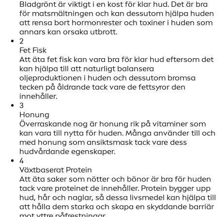
Bladgrönt är viktigt i en kost för klar hud. Det är bra
för matsmältningen och kan dessutom hjälpa huden
att rensa bort hormonrester och toxiner i huden som
annars kan orsaka utbrott.
2
Fet Fisk
Att äta fet fisk kan vara bra för klar hud eftersom det
kan hjälpa till att naturligt balansera
oljeproduktionen i huden och dessutom bromsa
tecken på åldrande tack vare de fettsyror den
innehåller.
3
Honung
Överraskande nog är honung rik på vitaminer som
kan vara till nytta för huden. Många använder till och
med honung som ansiktsmask tack vare dess
hudvårdande egenskaper.
4
Växtbaserat Protein
Att äta saker som nötter och bönor är bra för huden
tack vare proteinet de innehåller. Protein bygger upp
hud, hår och naglar, så dessa livsmedel kan hjälpa till
att hålla dem starka och skapa en skyddande barriär
mot yttre påfrestningar.