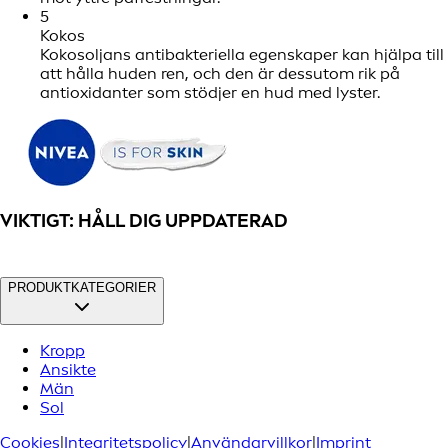
5
Kokos
Kokosoljans antibakteriella egenskaper kan hjälpa till
att hålla huden ren, och den är dessutom rik på
antioxidanter som stödjer en hud med lyster.
VIKTIGT: HÅLL DIG UPPDATERAD
PRODUKTKATEGORIER
Kropp
Ansikte
Män
Sol
Cookies
|
Integritetspolicy
|
Användarvillkor
|
Imprint