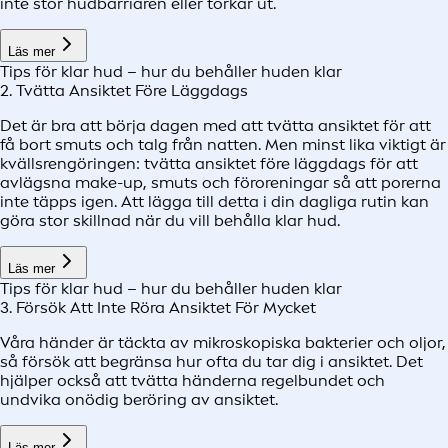
inte stör hudbarriären eller torkar ut.
Läs mer
Tips för klar hud – hur du behåller huden klar
2. Tvätta Ansiktet Före Läggdags
Det är bra att börja dagen med att tvätta ansiktet för att
få bort smuts och talg från natten. Men minst lika viktigt är
kvällsrengöringen: tvätta ansiktet före läggdags för att
avlägsna make-up, smuts och föroreningar så att porerna
inte täpps igen. Att lägga till detta i din dagliga rutin kan
göra stor skillnad när du vill behålla klar hud.
Läs mer
Tips för klar hud – hur du behåller huden klar
3. Försök Att Inte Röra Ansiktet För Mycket
Våra händer är täckta av mikroskopiska bakterier och oljor,
så försök att begränsa hur ofta du tar dig i ansiktet. Det
hjälper också att tvätta händerna regelbundet och
undvika onödig beröring av ansiktet.
Läs mer