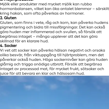
Mjölk eller produkter med mycket mjölk kan rubba
hormonbalansen, vilket kan öka antalet blemmor – särskilt
kring hakan, som ofta påverkas av hormoner.
2. Gluten
Gluten, som finns i vete, råg och korn, kan påverka hudens
pigmentering och bidra till missfärgningar. Det kan också
göra huden mer inflammerad och svullen, så försök att
begränsa intaget – många upplever att det kan göra
skillnad för en klarare hud.
4. Socker
Vi vet att socker kan påverka hälsan negativt och orsaka
olika besvär, från viktuppgång till hjärtproblem, men det
påverkar också huden. Höga sockernivåer kan göra huden
glåmig och trigga onödiga utbrott. Försök att begränsa
intaget av processad mat, för mycket frukt, sötsaker och
juice för att bevara en klar och hälsosam hud.