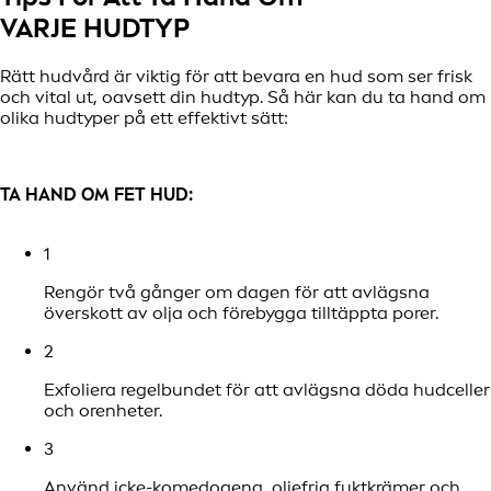
VARJE HUDTYP
Rätt hudvård är viktig för att bevara en hud som ser frisk
och vital ut, oavsett din hudtyp. Så här kan du ta hand om
olika hudtyper på ett effektivt sätt:
TA HAND OM FET HUD:
1
Rengör två gånger om dagen för att avlägsna
överskott av olja och förebygga tilltäppta porer.
2
Exfoliera regelbundet för att avlägsna döda hudceller
och orenheter.
3
Använd icke-komedogena, oljefria fuktkrämer och