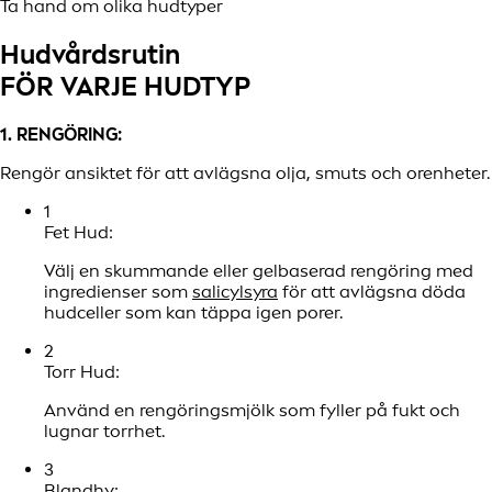
Ta hand om olika hudtyper
Hudvårdsrutin
FÖR VARJE HUDTYP
1. RENGÖRING:
Rengör ansiktet för att avlägsna olja, smuts och orenheter.
1
Fet Hud:
Välj en skummande eller gelbaserad rengöring med
ingredienser som
salicylsyra
för att avlägsna döda
hudceller som kan täppa igen porer.
2
Torr Hud:
Använd en rengöringsmjölk som fyller på fukt och
lugnar torrhet.
3
Blandhy: