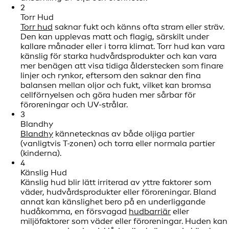
2
Torr Hud
Torr hud
saknar fukt och känns ofta stram eller sträv.
Den kan upplevas matt och flagig, särskilt under
kallare månader eller i torra klimat. Torr hud kan vara
känslig för starka hudvårdsprodukter och kan vara
mer benägen att visa tidiga ålderstecken som finare
linjer och rynkor, eftersom den saknar den fina
balansen mellan oljor och fukt, vilket kan bromsa
cellförnyelsen och göra huden mer sårbar för
föroreningar och UV-strålar.
3
Blandhy
Blandhy
kännetecknas av både oljiga partier
(vanligtvis T-zonen) och torra eller normala partier
(kinderna).
4
Känslig Hud
Känslig hud blir lätt irriterad av yttre faktorer som
väder, hudvårdsprodukter eller föroreningar. Bland
annat kan känslighet bero på en underliggande
hudåkomma, en försvagad
hudbarriär
eller
miljöfaktorer som väder eller föroreningar. Huden kan