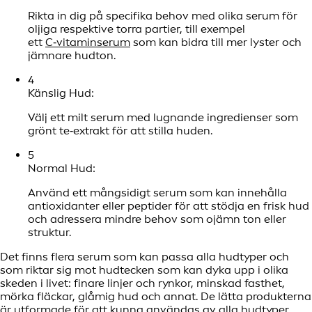
Rikta in dig på specifika behov med olika serum för
oljiga respektive torra partier, till exempel
ett
C‑vitaminserum
som kan bidra till mer lyster och
jämnare hudton.
4
Känslig Hud:
Välj ett milt serum med lugnande ingredienser som
grönt te‑extrakt för att stilla huden.
5
Normal Hud:
Använd ett mångsidigt serum som kan innehålla
antioxidanter eller peptider för att stödja en frisk hud
och adressera mindre behov som ojämn ton eller
struktur.
Det finns flera serum som kan passa alla hudtyper och
som riktar sig mot hudtecken som kan dyka upp i olika
skeden i livet: finare linjer och rynkor, minskad fasthet,
mörka fläckar, glåmig hud och annat. De lätta produkterna
är utformade för att kunna användas av alla hudtyper.