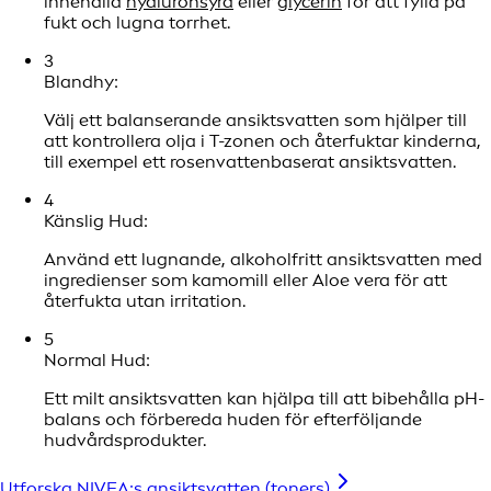
innehålla
hyaluronsyra
eller
glycerin
för att fylla på
fukt och lugna torrhet.
3
Blandhy:
Välj ett balanserande ansiktsvatten som hjälper till
att kontrollera olja i T-zonen och återfuktar kinderna,
till exempel ett rosenvattenbaserat ansiktsvatten.
4
Känslig Hud:
Använd ett lugnande, alkoholfritt ansiktsvatten med
ingredienser som kamomill eller Aloe vera för att
återfukta utan irritation.
5
Normal Hud:
Ett milt ansiktsvatten kan hjälpa till att bibehålla pH-
balans och förbereda huden för efterföljande
hudvårdsprodukter.
Utforska NIVEA:s ansiktsvatten (toners)