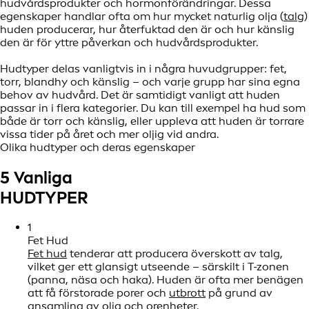
hudvårdsprodukter och hormonförändringar. Dessa
egenskaper handlar ofta om hur mycket naturlig olja (
talg
)
huden producerar, hur återfuktad den är och hur känslig
den är för yttre påverkan och hudvårdsprodukter.
Hudtyper delas vanligtvis in i några huvudgrupper: fet,
torr, blandhy och känslig – och varje grupp har sina egna
behov av hudvård. Det är samtidigt vanligt att huden
passar in i flera kategorier. Du kan till exempel ha hud som
både är torr och känslig, eller uppleva att huden är torrare
vissa tider på året och mer oljig vid andra.
Olika hudtyper och deras egenskaper
5 Vanliga
HUDTYPER
1
Fet Hud
Fet hud
tenderar att producera överskott av talg,
vilket ger ett glansigt utseende – särskilt i T-zonen
(panna, näsa och haka). Huden är ofta mer benägen
att få förstorade porer och
utbrott
på grund av
ansamling av olja och orenheter.