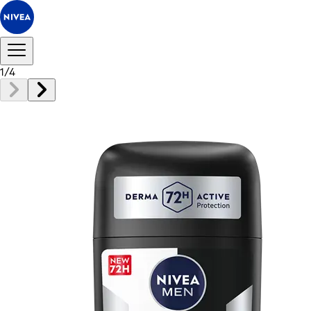
1
/
4