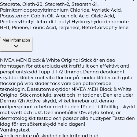
Stearate, Oleth-20, Steareth-2, Steareth-21,
Palmitamidopropyltrimonium Chloride, Myristic Acid,
Pogostemon Cablin Oil, Arachidic Acid, Oleic Acid,
Pentaerythrityl Tetra-di-t-butyl Hydroxyhydrocinnamate,
BHT, Pinene, Lauric Acid, Terpineol, Beta-Caryophyllene
Mer information
NIVEA MEN Black & White Original Stick är en deo
framtagen för att erbjuda ett kraftfullt och effektivt anti-
perspirantskydd i upp till 72 timmar. Denna deodorant
skyddar kläder mot vita fläckar på mörka kläder och gula
fläckar på vita kläder tack vare den patenterade
teknologin. Dessutom skyddar NIVEA MEN Black & White
Original Stick mot lukt, svett och irritationer. Den erbjuder
Derma 72h Active-skydd, vilket innebär att denna
antiperspirant arbetar med huden för ett tillförlitligt skydd
mot svett och lukt. Den innehåller 0% etylalkohol, är
dermatologiskt testad och passar alla hudtyper. Testa den
idag för ett säkert skydd hela dagen!
Varningstext
Applicera inte på skadad eller irriterad hud.