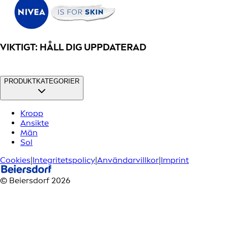
VIKTIGT: HÅLL DIG UPPDATERAD
PRODUKTKATEGORIER
Kropp
Ansikte
Män
Sol
Cookies
|
Integritetspolicy
|
Användarvillkor
|
Imprint
© Beiersdorf 2026