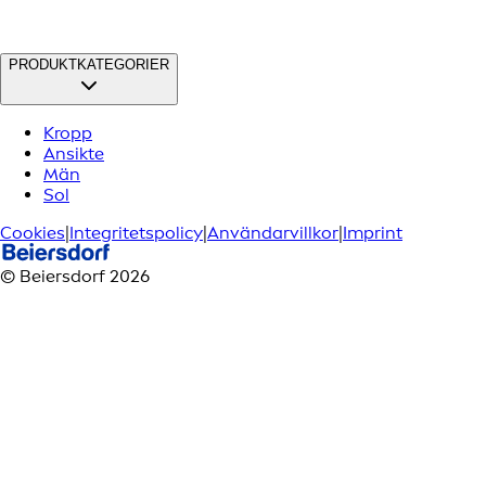
PRODUKTKATEGORIER
Kropp
Ansikte
Män
Sol
Cookies
|
Integritetspolicy
|
Användarvillkor
|
Imprint
© Beiersdorf 2026