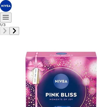
1
/
3