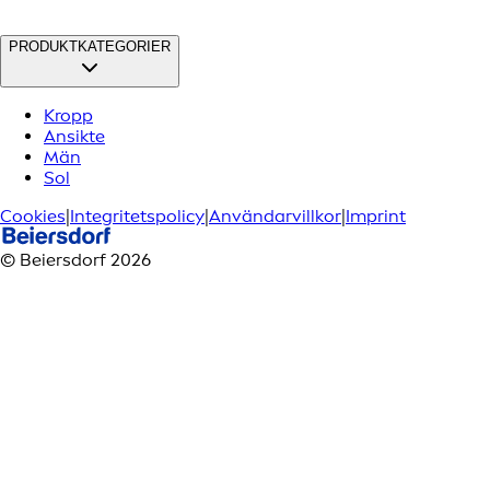
PRODUKTKATEGORIER
Kropp
Ansikte
Män
Sol
Cookies
|
Integritetspolicy
|
Användarvillkor
|
Imprint
© Beiersdorf 2026