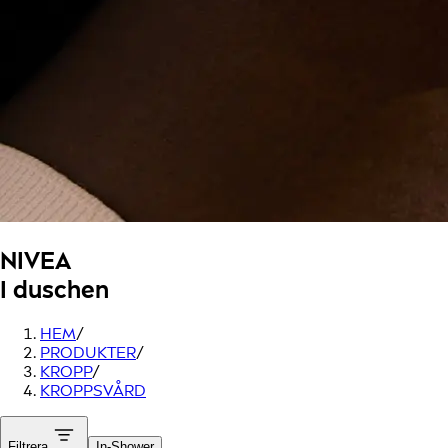
NIVEA
I duschen
HEM
/
PRODUKTER
/
KROPP
/
KROPPSVÅRD
Filtrera
In-Shower