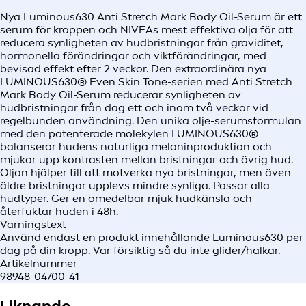
Nya Luminous630 Anti Stretch Mark Body Oil-Serum är ett
serum för kroppen och NIVEAs mest effektiva olja för att
reducera synligheten av hudbristningar från graviditet,
hormonella förändringar och viktförändringar, med
bevisad effekt efter 2 veckor. Den extraordinära nya
LUMINOUS630® Even Skin Tone-serien med Anti Stretch
Mark Body Oil-Serum reducerar synligheten av
hudbristningar från dag ett och inom två veckor vid
regelbunden användning. Den unika olje-serumsformulan
med den patenterade molekylen LUMINOUS630®
balanserar hudens naturliga melaninproduktion och
mjukar upp kontrasten mellan bristningar och övrig hud.
Oljan hjälper till att motverka nya bristningar, men även
äldre bristningar upplevs mindre synliga. Passar alla
hudtyper. Ger en omedelbar mjuk hudkänsla och
återfuktar huden i 48h.
Varningstext
Använd endast en produkt innehållande Luminous630 per
dag på din kropp. Var försiktig så du inte glider/halkar.
Artikelnummer
98948-04700-41