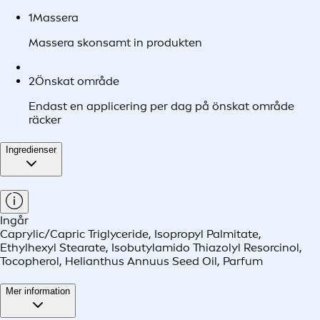
1
Massera
Massera skonsamt in produkten
2
Önskat område
Endast en applicering per dag på önskat område
räcker
Ingredienser
Ingår
Caprylic/Capric Triglyceride, Isopropyl Palmitate,
Ethylhexyl Stearate, Isobutylamido Thiazolyl Resorcinol,
Tocopherol, Helianthus Annuus Seed Oil, Parfum
Mer information