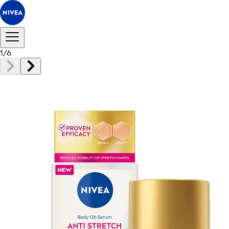
1
/
6