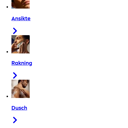
Ansikte
Rakning
Dusch