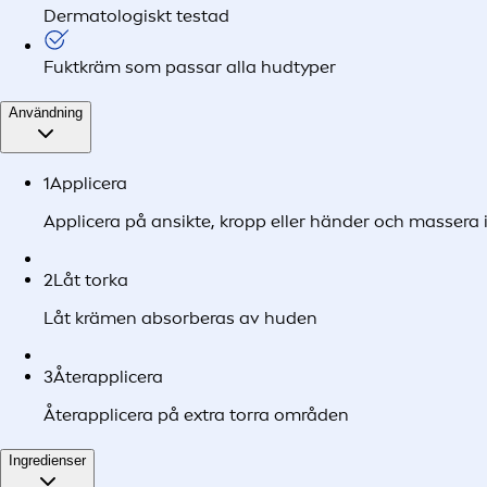
Dermatologiskt testad
Fuktkräm som passar alla hudtyper
Användning
1
Applicera
Applicera på ansikte, kropp eller händer och massera 
2
Låt torka
Låt krämen absorberas av huden
3
Återapplicera
Återapplicera på extra torra områden
Ingredienser