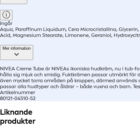
Ingår
Aqua, Paraffinum Liquidum, Cera Microcristallina, Glycerin
Acid, Magnesium Stearate, Limonene, Geraniol, Hydroxycitro
Mer information
NIVEA Creme Tube är NIVEAs ikoniska hudkräm, nu i tub-for
hålla sig mjuk och smidig. Fuktkrämen passar utmärkt fö
även mycket torra områden på kroppen, därmed används de
passar alla hudtyper och åldrar – både vuxna och barn. Te
Artikelnummer
80121-04510-52
Liknande
produkter