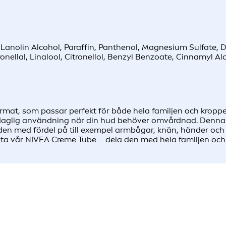
, Lanolin Alcohol, Paraffin, Panthenol, Magnesium Sulfate, 
nellal, Linalool, Citronellol, Benzyl Benzoate, Cinnamyl Al
mat, som passar perfekt för både hela familjen och kroppe
r daglig användning när din hud behöver omvårdnad. Denna
n med fördel på till exempel armbågar, knän, händer och 
sta vår NIVEA Creme Tube – dela den med hela familjen och 