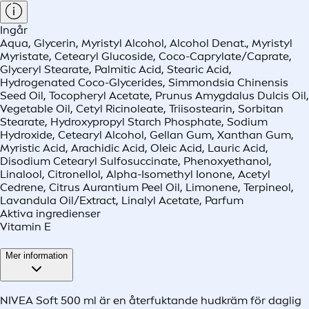
Ingår
Aqua, Glycerin, Myristyl Alcohol, Alcohol Denat., Myristyl
Myristate, Cetearyl Glucoside, Coco-Caprylate/Caprate,
Glyceryl Stearate, Palmitic Acid, Stearic Acid,
Hydrogenated Coco-Glycerides, Simmondsia Chinensis
Seed Oil, Tocopheryl Acetate, Prunus Amygdalus Dulcis Oil,
Vegetable Oil, Cetyl Ricinoleate, Triisostearin, Sorbitan
Stearate, Hydroxypropyl Starch Phosphate, Sodium
Hydroxide, Cetearyl Alcohol, Gellan Gum, Xanthan Gum,
Myristic Acid, Arachidic Acid, Oleic Acid, Lauric Acid,
Disodium Cetearyl Sulfosuccinate, Phenoxyethanol,
Linalool, Citronellol, Alpha-Isomethyl Ionone, Acetyl
Cedrene, Citrus Aurantium Peel Oil, Limonene, Terpineol,
Lavandula Oil/Extract, Linalyl Acetate, Parfum
Aktiva ingredienser
Vitamin E
Mer information
NIVEA Soft 500 ml är en återfuktande hudkräm för daglig