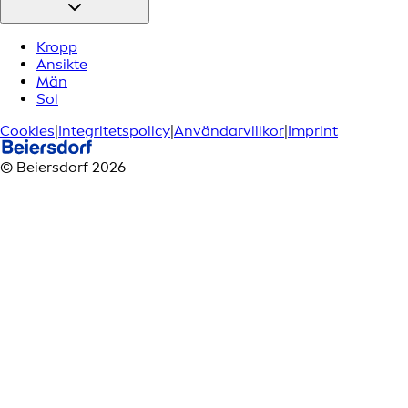
Kropp
Ansikte
Män
Sol
Cookies
|
Integritetspolicy
|
Användarvillkor
|
Imprint
© Beiersdorf 2026