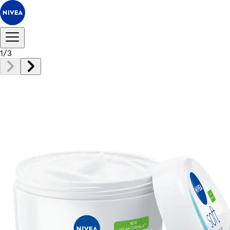
1
/
3