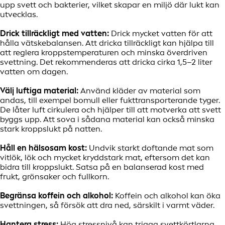
upp svett och bakterier, vilket skapar en miljö där lukt kan
utvecklas.
Drick tillräckligt med vatten:
Drick mycket vatten för att
hålla vätskebalansen. Att dricka tillräckligt kan hjälpa till
att reglera kroppstemperaturen och minska överdriven
svettning. Det rekommenderas att dricka cirka 1,5–2 liter
vatten om dagen.
Välj luftiga material:
Använd kläder av material som
andas, till exempel bomull eller fukttransporterande tyger.
De låter luft cirkulera och hjälper till att motverka att svett
byggs upp. Att sova i sådana material kan också minska
stark kroppslukt på natten.
Håll en hälsosam kost:
Undvik starkt doftande mat som
vitlök, lök och mycket kryddstark mat, eftersom det kan
bidra till kroppslukt. Satsa på en balanserad kost med
frukt, grönsaker och fullkorn.
Begränsa koffein och alkohol:
Koffein och alkohol kan öka
svettningen, så försök att dra ned, särskilt i varmt väder.
Hantera stress:
Hög stressnivå kan trigga svettkörtlarna.