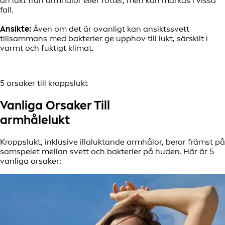
än lukt från armhålor eller fötter, men kan märkas i vissa
fall.
Ansikte:
Även om det är ovanligt kan ansiktssvett
tillsammans med bakterier ge upphov till lukt, särskilt i
varmt och fuktigt klimat.
5 orsaker till kroppslukt
Vanliga Orsaker Till
armhålelukt
Kroppslukt, inklusive illaluktande armhålor, beror främst på
samspelet mellan svett och bakterier på huden. Här är 5
vanliga orsaker: