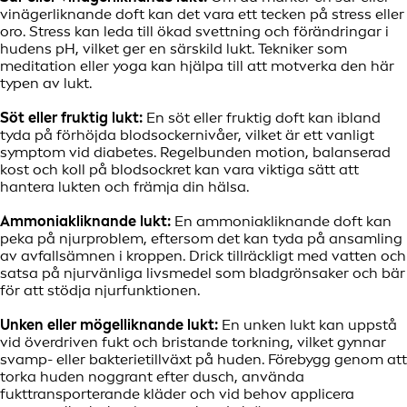
vinägerliknande doft kan det vara ett tecken på stress eller
oro. Stress kan leda till ökad svettning och förändringar i
hudens pH, vilket ger en särskild lukt. Tekniker som
meditation eller yoga kan hjälpa till att motverka den här
typen av lukt.
Söt eller fruktig lukt:
En söt eller fruktig doft kan ibland
tyda på förhöjda blodsockernivåer, vilket är ett vanligt
symptom vid diabetes. Regelbunden motion, balanserad
kost och koll på blodsockret kan vara viktiga sätt att
hantera lukten och främja din hälsa.
Ammoniakliknande lukt:
En ammoniakliknande doft kan
peka på njurproblem, eftersom det kan tyda på ansamling
av avfallsämnen i kroppen. Drick tillräckligt med vatten och
satsa på njurvänliga livsmedel som bladgrönsaker och bär
för att stödja njurfunktionen.
Unken eller mögelliknande lukt:
En unken lukt kan uppstå
vid överdriven fukt och bristande torkning, vilket gynnar
svamp- eller bakterietillväxt på huden. Förebygg genom att
torka huden noggrant efter dusch, använda
fukttransporterande kläder och vid behov applicera