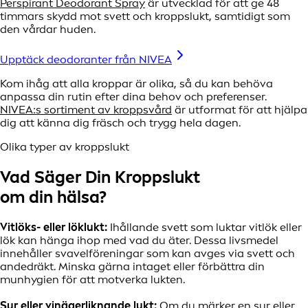
Perspirant Deodorant Spray
är utvecklad för att ge 48
timmars skydd mot svett och kroppslukt, samtidigt som
den vårdar huden.
Upptäck deodoranter från NIVEA
Kom ihåg att alla kroppar är olika, så du kan behöva
anpassa din rutin efter dina behov och preferenser.
NIVEA:s sortiment av kroppsvård
är utformat för att hjälpa
dig att känna dig fräsch och trygg hela dagen.
Olika typer av kroppslukt
Vad Säger Din Kroppslukt
om din hälsa?
Vitlöks- eller löklukt:
Ihållande svett som luktar vitlök eller
lök kan hänga ihop med vad du äter. Dessa livsmedel
innehåller svavelföreningar som kan avges via svett och
andedräkt. Minska gärna intaget eller förbättra din
munhygien för att motverka lukten.
Sur eller vinägerliknande lukt:
Om du märker en sur eller