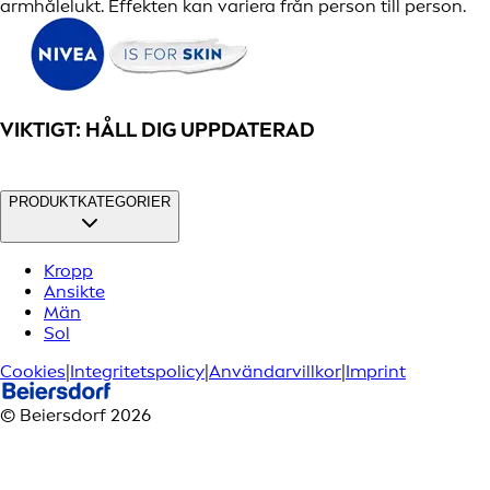
armhålelukt. Effekten kan variera från person till person.
VIKTIGT: HÅLL DIG UPPDATERAD
PRODUKTKATEGORIER
Kropp
Ansikte
Män
Sol
Cookies
|
Integritetspolicy
|
Användarvillkor
|
Imprint
© Beiersdorf 2026