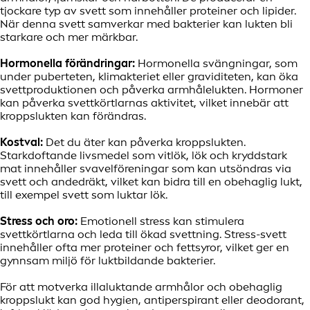
tjockare typ av svett som innehåller proteiner och lipider.
När denna svett samverkar med bakterier kan lukten bli
starkare och mer märkbar.
Hormonella förändringar:
Hormonella svängningar, som
under puberteten, klimakteriet eller graviditeten, kan öka
svettproduktionen och påverka armhålelukten. Hormoner
kan påverka svettkörtlarnas aktivitet, vilket innebär att
kroppslukten kan förändras.
Kostval:
Det du äter kan påverka kroppslukten.
Starkdoftande livsmedel som vitlök, lök och kryddstark
mat innehåller svavelföreningar som kan utsöndras via
svett och andedräkt, vilket kan bidra till en obehaglig lukt,
till exempel svett som luktar lök.
Stress och oro:
Emotionell stress kan stimulera
svettkörtlarna och leda till ökad svettning. Stress-svett
innehåller ofta mer proteiner och fettsyror, vilket ger en
gynnsam miljö för luktbildande bakterier.
För att motverka illaluktande armhålor och obehaglig
kroppslukt kan god hygien, antiperspirant eller deodorant,