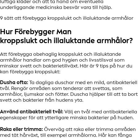
luftiga kläder och att ta hand om eventuella
underliggande medicinska besvär vara till hjälp.
9 sätt att förebygga kroppslukt och illaluktande armhålor
Hur Förebygger Man
kroppslukt och illaluktande armhålor?
Att förebygga obehaglig kroppslukt och illaluktande
armhålor handlar om god hygien och livsstilsval som
minskar svett och bakterietillväxt. Här är 9 tips på hur du
kan förebygga kroppslukt:
Dusha ofta:
Ta dagliga duschar med en mild, antibakteriell
tvål. Rengör områden som tenderar att svettas, som
armhålor, ljumskar och fötter. Duscha hjälper till att ta bort
svett och bakterier från hudens yta.
Använd antibakteriell tvål:
Välj en tvål med antibakteriella
egenskaper för att ytterligare minska bakterier på huden.
Raka eller trimma:
Överväg att raka eller trimma områden
med tät hårväxt, till exempel armhålorna. Hår kan fånga