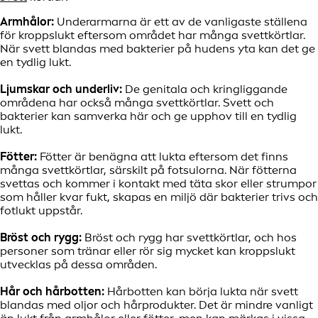
Armhålor:
Underarmarna är ett av de vanligaste ställena
för kroppslukt eftersom området har många svettkörtlar.
När svett blandas med bakterier på hudens yta kan det ge
en tydlig lukt.
Ljumskar och underliv:
De genitala och kringliggande
områdena har också många svettkörtlar. Svett och
bakterier kan samverka här och ge upphov till en tydlig
lukt.
Fötter:
Fötter är benägna att lukta eftersom det finns
många svettkörtlar, särskilt på fotsulorna. När fötterna
svettas och kommer i kontakt med täta skor eller strumpor
som håller kvar fukt, skapas en miljö där bakterier trivs och
fotlukt uppstår.
Bröst och rygg:
Bröst och rygg har svettkörtlar, och hos
personer som tränar eller rör sig mycket kan kroppslukt
utvecklas på dessa områden.
Hår och hårbotten:
Hårbotten kan börja lukta när svett
blandas med oljor och hårprodukter. Det är mindre vanligt