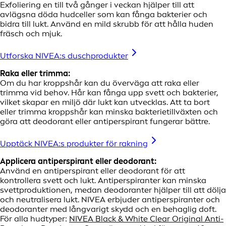
Exfoliering en till två gånger i veckan hjälper till att
avlägsna döda hudceller som kan fånga bakterier och
bidra till lukt. Använd en mild skrubb för att hålla huden
fräsch och mjuk.
Utforska NIVEA:s duschprodukter
Raka eller trimma:
Om du har kroppshår kan du överväga att raka eller
trimma vid behov. Hår kan fånga upp svett och bakterier,
vilket skapar en miljö där lukt kan utvecklas. Att ta bort
eller trimma kroppshår kan minska bakterietillväxten och
göra att deodorant eller antiperspirant fungerar bättre.
Upptäck NIVEA:s produkter för rakning
Applicera antiperspirant eller deodorant:
Använd en antiperspirant eller deodorant för att
kontrollera svett och lukt. Antiperspiranter kan minska
svettproduktionen, medan deodoranter hjälper till att dölja
och neutralisera lukt. NIVEA erbjuder antiperspiranter och
deodoranter med långvarigt skydd och en behaglig doft.
För alla hudtyper:
NIVEA Black & White Clear Original Anti-