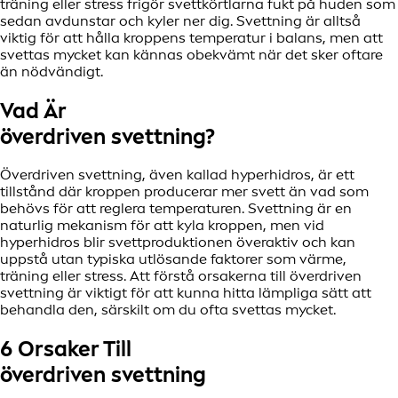
träning eller stress frigör svettkörtlarna fukt på huden som
sedan avdunstar och kyler ner dig. Svettning är alltså
viktig för att hålla kroppens temperatur i balans, men att
svettas mycket kan kännas obekvämt när det sker oftare
än nödvändigt.
Vad Är
överdriven svettning?
Överdriven svettning, även kallad hyperhidros, är ett
tillstånd där kroppen producerar mer svett än vad som
behövs för att reglera temperaturen. Svettning är en
naturlig mekanism för att kyla kroppen, men vid
hyperhidros blir svettproduktionen överaktiv och kan
uppstå utan typiska utlösande faktorer som värme,
träning eller stress. Att förstå orsakerna till överdriven
svettning är viktigt för att kunna hitta lämpliga sätt att
behandla den, särskilt om du ofta svettas mycket.
6 Orsaker Till
överdriven svettning