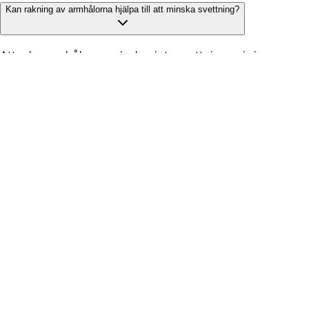
Kan rakning av armhålorna hjälpa till att minska svettning?
Att raka armhålorna minskar inte svettningen i sig, men
kan hjälpa till att minska lukt genom att förhindra att
bakterier stannar kvar på håret. Det gör också att
deodoranter och antiperspiranter fungerar mer effektivt.
VIKTIGT: HÅLL DIG UPPDATERAD
PRODUKTKATEGORIER
Kropp
Ansikte
Män
Sol