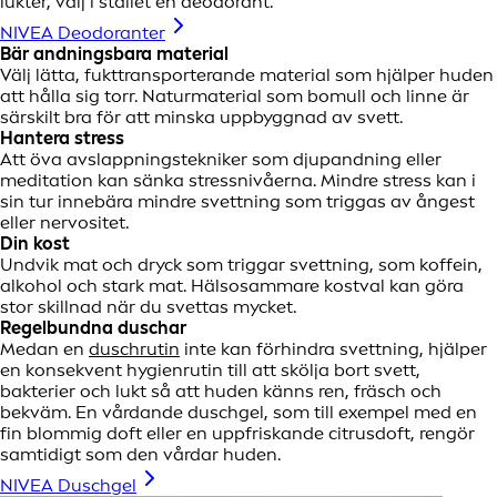
lukter, välj i stället en deodorant.
NIVEA Deodoranter
Bär andningsbara material
Välj lätta, fukttransporterande material som hjälper huden
att hålla sig torr. Naturmaterial som bomull och linne är
särskilt bra för att minska uppbyggnad av svett.
Hantera stress
Att öva avslappningstekniker som djupandning eller
meditation kan sänka stressnivåerna. Mindre stress kan i
sin tur innebära mindre svettning som triggas av ångest
eller nervositet.
Din kost
Undvik mat och dryck som triggar svettning, som koffein,
alkohol och stark mat. Hälsosammare kostval kan göra
stor skillnad när du svettas mycket.
Regelbundna duschar
Medan en
duschrutin
inte kan förhindra svettning, hjälper
en konsekvent hygienrutin till att skölja bort svett,
bakterier och lukt så att huden känns ren, fräsch och
bekväm. En vårdande duschgel, som till exempel med en
fin blommig doft eller en uppfriskande citrusdoft, rengör
samtidigt som den vårdar huden.
NIVEA Duschgel