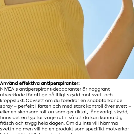
Använd effektiva antiperspiranter:
NIVEA:s antiperspirant-deodoranter är noggrant
utvecklade för att ge pålitligt skydd mot svett och
kroppslukt. Oavsett om du föredrar en snabbtorkande
spray – perfekt i farten och med stark kontroll över svett –
eller en skonsam roll-on som ger riktat, långvarigt skydd,
finns det en typ för varje rutin så att du kan känna dig
fräsch och trygg hela dagen. Om du inte vill hämma
svettning men vill ha en produkt som specifikt motverkar