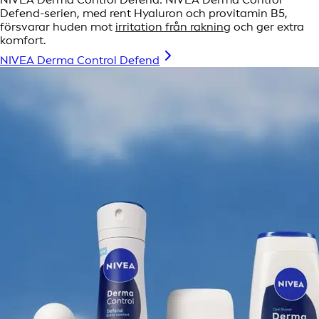
Defend-serien, med rent Hyaluron och provitamin B5,
försvarar huden mot
irritation från rakning
och ger extra
komfort.
NIVEA Derma Control Defend