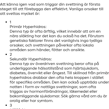
Att känna igen vad som triggar din svettning är första
steget till att förebygga den effektivt. Vanliga orsaker till
att svettas mycket är:
1
Primär Hyperhidros:
Denna typ är ofta ärftlig, vilket innebär att om en
nära släkting har det kan du också ha det. Förutom
genetiska faktorer finns det vanligtvis inga tydliga
orsaker, och svettningen påverkar ofta lokala
områden som händer, fötter och ansikte.
2
Sekundär Hyperhidros:
Denna typ av överdriven svettning beror ofta på
underliggande hälsotillstånd som hjärtsjukdom,
diabetes, övervikt eller ångest. Till skillnad från primär
hyperhidros drabbar den ofta hela kroppen i stället
för specifika områden. Den kan också uppträda under
natten i form av nattliga svettningar, som ofta
triggas av hormonförändringar, läkemedel eller
bakomliggande sjukdomar. Sök gärna vård om du är
orolig eller har symtom.
3