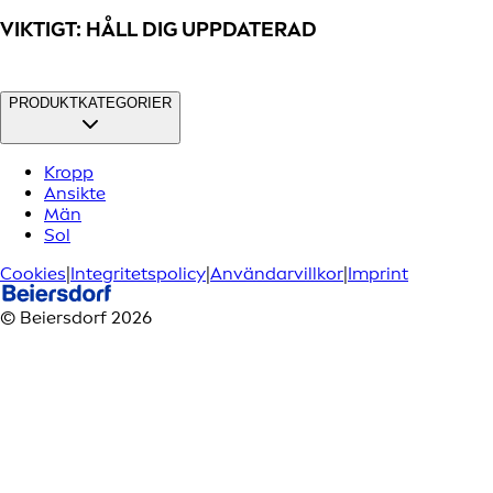
VIKTIGT: HÅLL DIG UPPDATERAD
PRODUKTKATEGORIER
Kropp
Ansikte
Män
Sol
Cookies
|
Integritetspolicy
|
Användarvillkor
|
Imprint
© Beiersdorf 2026