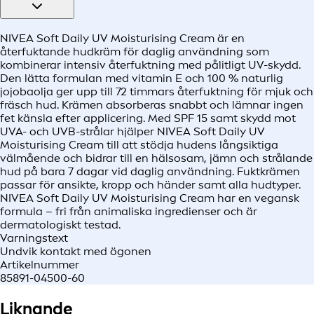
NIVEA Soft Daily UV Moisturising Cream är en
återfuktande hudkräm för daglig användning som
kombinerar intensiv återfuktning med pålitligt UV-skydd.
Den lätta formulan med vitamin E och 100 % naturlig
jojobaolja ger upp till 72 timmars återfuktning för mjuk och
fräsch hud. Krämen absorberas snabbt och lämnar ingen
fet känsla efter applicering. Med SPF 15 samt skydd mot
UVA- och UVB-strålar hjälper NIVEA Soft Daily UV
Moisturising Cream till att stödja hudens långsiktiga
välmående och bidrar till en hälsosam, jämn och strålande
hud på bara 7 dagar vid daglig användning. Fuktkrämen
passar för ansikte, kropp och händer samt alla hudtyper.
NIVEA Soft Daily UV Moisturising Cream har en vegansk
formula – fri från animaliska ingredienser och är
dermatologiskt testad.
Varningstext
Undvik kontakt med ögonen
Artikelnummer
85891-04500-60
Liknande