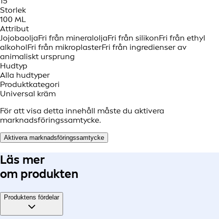
15
Storlek
100 ML
Attribut
Jojobaolja
Fri från mineralolja
Fri från silikon
Fri från ethyl
alkohol
Fri från mikroplaster
Fri från ingredienser av
animaliskt ursprung
Hudtyp
Alla hudtyper
Produktkategori
Universal kräm
För att visa detta innehåll måste du aktivera
marknadsföringssamtycke.
Aktivera marknadsföringssamtycke
Läs mer
om produkten
Produktens fördelar