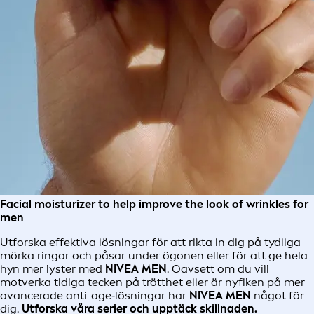
Facial moisturizer to help improve the look of wrinkles for
men
Utforska effektiva lösningar för att rikta in dig på tydliga
mörka ringar och påsar under ögonen eller för att ge hela
hyn mer lyster med
NIVEA MEN
. Oavsett om du vill
motverka tidiga tecken på trötthet eller är nyfiken på mer
avancerade anti-age‑lösningar har
NIVEA MEN
något för
dig.
Utforska våra serier och upptäck skillnaden.