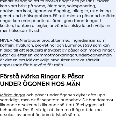
mindre benägna att få mörka ringar och påsar. Orsaker
kan vara brist på sömn, åldrande, solexponering,
ohälsosam kost, ögonansträngning, allergier, uttorkning,
genetik och hälsoproblem. För att minska påsar och mörka
ringar kan män prioritera sömn, göra förändringar i
kosten, hantera allergier, använda solskydd och välja en
mer hälsosam livsstil.
NIVEA MEN erbjuder produkter med ingredienser som
koffein, hyaluron, pro-retinol och Luminous630 som kan
hjälpa till att reducera intrycket av påsar och mörka ringar.
Letar du efter en krämmotmörkaringarunderögonenmän
är det en bra idé att välja produkter som är särskilt
anpassade för hudvård för män.
Förstå Mörka Ringar & Påsar
UNDER ÖGONEN HOS MÄN
Mörka ringar
och påsar under ögonen dyker ofta upp
samtidigt, men de är separata hudbehov. De har däremot
liknande orsaker och liknande sätt att förebyggas och
behandlas. Det är viktigt att komma ihåg att de kan
orsakas av annat än bara brist på sömn.