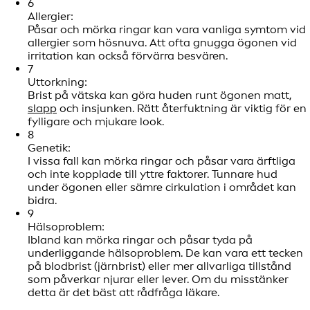
6
Allergier:
Påsar och mörka ringar kan vara vanliga symtom vid
allergier som hösnuva. Att ofta gnugga ögonen vid
irritation kan också förvärra besvären.
7
Uttorkning:
Brist på vätska kan göra huden runt ögonen matt,
slapp
och insjunken. Rätt återfuktning är viktig för en
fylligare och mjukare look.
8
Genetik:
I vissa fall kan mörka ringar och påsar vara ärftliga
och inte kopplade till yttre faktorer. Tunnare hud
under ögonen eller sämre cirkulation i området kan
bidra.
9
Hälsoproblem:
Ibland kan mörka ringar och påsar tyda på
underliggande hälsoproblem. De kan vara ett tecken
på blodbrist (järnbrist) eller mer allvarliga tillstånd
som påverkar njurar eller lever. Om du misstänker
detta är det bäst att rådfråga läkare.