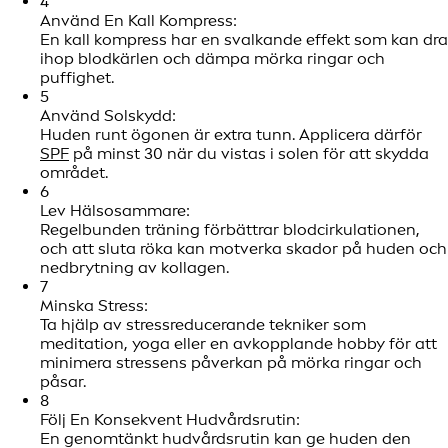
4
Använd En Kall Kompress:
En kall kompress har en svalkande effekt som kan dra
ihop blodkärlen och dämpa mörka ringar och
puffighet.
5
Använd Solskydd:
Huden runt ögonen är extra tunn. Applicera därför
SPF
på minst 30 när du vistas i solen för att skydda
området.
6
Lev Hälsosammare:
Regelbunden träning förbättrar blodcirkulationen,
och att sluta röka kan motverka skador på huden och
nedbrytning av kollagen.
7
Minska Stress:
Ta hjälp av stressreducerande tekniker som
meditation, yoga eller en avkopplande hobby för att
minimera stressens påverkan på mörka ringar och
påsar.
8
Följ En Konsekvent Hudvårdsrutin:
En genomtänkt hudvårdsrutin kan ge huden den