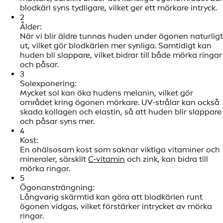
blodkärl syns tydligare, vilket ger ett mörkare intryck.
2
Ålder:
När vi blir äldre tunnas huden under ögonen naturligt
ut, vilket gör blodkärlen mer synliga. Samtidigt kan
huden bli slappare, vilket bidrar till både mörka ringar
och påsar.
3
Solexponering:
Mycket sol kan öka hudens melanin, vilket gör
området kring ögonen mörkare. UV-strålar kan också
skada kollagen och elastin, så att huden blir slappare
och påsar syns mer.
4
Kost:
En ohälsosam kost som saknar viktiga vitaminer och
mineraler, särskilt
C‑vitamin
och zink, kan bidra till
mörka ringar.
5
Ögonansträngning:
Långvarig skärmtid kan göra att blodkärlen runt
ögonen vidgas, vilket förstärker intrycket av mörka
ringar.