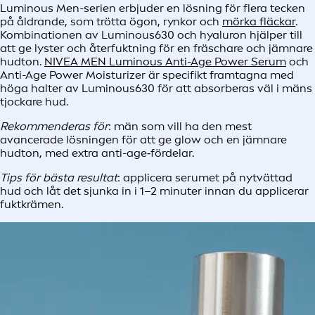
Luminous Men-serien erbjuder en lösning för flera tecken
på åldrande, som trötta ögon, rynkor och
mörka fläckar
.
Kombinationen av Luminous630 och hyaluron hjälper till
att ge lyster och återfuktning för en fräschare och jämnare
hudton.
NIVEA MEN Luminous Anti-Age Power Serum
och
Anti-Age Power Moisturizer är specifikt framtagna med
höga halter av Luminous630 för att absorberas väl i mäns
tjockare hud.
Rekommenderas för
: män som vill ha den mest
avancerade lösningen för att ge glow och en jämnare
hudton, med extra anti-age‑fördelar.
Tips för bästa resultat
: applicera serumet på nytvättad
hud och låt det sjunka in i 1–2 minuter innan du applicerar
fuktkrämen.