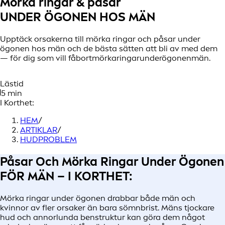
Mörka ringar & påsar
UNDER ÖGONEN HOS MÄN
Upptäck orsakerna till mörka ringar och påsar under
ögonen hos män och de bästa sätten att bli av med dem
— för dig som vill fåbortmörkaringarunderögonenmän.
Lästid
5 min
I Korthet:
HEM
/
ARTIKLAR
/
HUDPROBLEM
Påsar Och Mörka Ringar Under Ögonen
FÖR MÄN – I KORTHET:
Mörka ringar under ögonen drabbar både män och
kvinnor av fler orsaker än bara sömnbrist. Mäns tjockare
hud och annorlunda benstruktur kan göra dem något