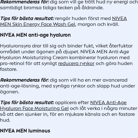
Rekommenderas för:
dig som vill ge trött hud ny energi och
samtidigt bromsa tidiga tecken på åldrande.
Tips för bästa resultat:
rengör huden först med
NIVEA
MEN Skin Energy Face Wash Gel
, morgon och kväll.
NIVEA MEN anti-age hyaluron
Hyaluronsyra drar till sig och binder fukt, vilket återfuktar
området under ögonen på djupet. NIVEA MEN Anti-Age
Hyaluron Moisturizing Cream kombinerar hyaluron med
pro-retinol för att synligt
reducera rynkor
och göra huden
fastare.
Rekommenderas för
:
dig som vill ha en mer avancerad
anti-age‑lösning, med synliga rynkor och slapp hud under
ögonen.
Tips för bästa resultat
:
applicera efter
NIVEA Anti-Age
Hyaluron Face Moisturing Gel
och låt verka i några minuter
så att den sjunker in, för en mjukare känsla och en fastare
hud.
NIVEA MEN luminous