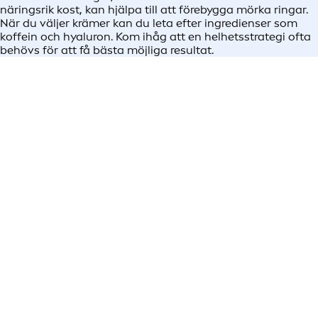
näringsrik kost, kan hjälpa till att förebygga mörka ringar.
När du väljer krämer kan du leta efter ingredienser som
koffein och hyaluron. Kom ihåg att en helhetsstrategi ofta
behövs för att få bästa möjliga resultat.
VIKTIGT: HÅLL DIG UPPDATERAD
PRODUKTKATEGORIER
Kropp
Ansikte
Män
Sol
Cookies
|
Integritetspolicy
|
Användarvillkor
|
Imprint