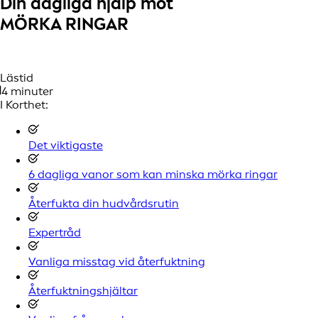
Din dagliga hjälp mot
MÖRKA RINGAR
Lästid
4 minuter
I Korthet:
Det viktigaste
6 dagliga vanor som kan minska mörka ringar
Återfukta din hudvårdsrutin
Expertråd
Vanliga misstag vid återfuktning
Återfuktningshjältar