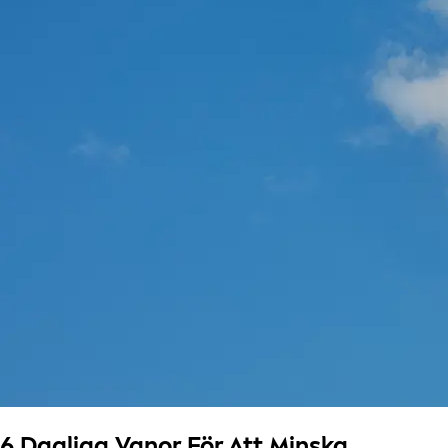
6 Dagliga Vanor För Att Minska