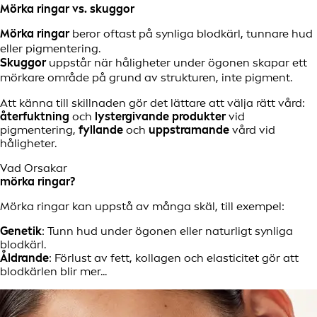
Mörka ringar vs. skuggor
Mörka ringar
beror oftast på synliga blodkärl, tunnare hud
eller pigmentering.
Skuggor
uppstår när håligheter under ögonen skapar ett
mörkare område på grund av strukturen, inte pigment.
Att känna till skillnaden gör det lättare att välja rätt vård:
återfuktning
och
lystergivande produkter
vid
pigmentering,
fyllande
och
uppstramande
vård vid
håligheter.
Vad Orsakar
mörka ringar?
Mörka ringar kan uppstå av många skäl, till exempel:
Genetik
: Tunn hud under ögonen eller naturligt synliga
blodkärl.
Åldrande
: Förlust av fett, kollagen och elasticitet gör att
blodkärlen blir mer...