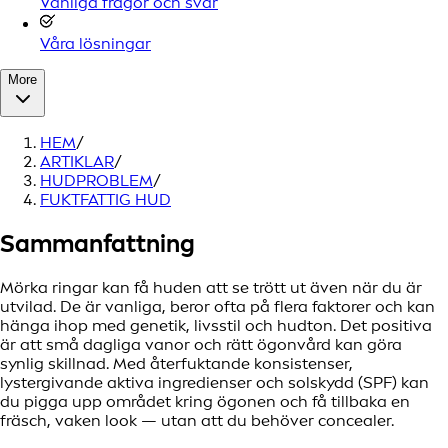
Vanliga frågor och svar
Våra lösningar
More
HEM
/
ARTIKLAR
/
HUDPROBLEM
/
FUKTFATTIG HUD
Sammanfattning
Mörka ringar kan få huden att se trött ut även när du är
utvilad. De är vanliga, beror ofta på flera faktorer och kan
hänga ihop med genetik, livsstil och hudton. Det positiva
är att små dagliga vanor och rätt ögonvård kan göra
synlig skillnad. Med återfuktande konsistenser,
lystergivande aktiva ingredienser och solskydd (SPF) kan
du pigga upp området kring ögonen och få tillbaka en
fräsch, vaken look — utan att du behöver concealer.