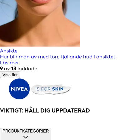
Ansikte
Hur blir man av med torr, fjällande hud i ansiktet
Läs mer
9
av
13
laddade
Visa fler
VIKTIGT: HÅLL DIG UPPDATERAD
PRODUKTKATEGORIER