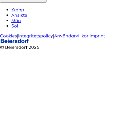
Kropp
Ansikte
Män
Sol
Cookies
|
Integritetspolicy
|
Användarvillkor
|
Imprint
© Beiersdorf 2026