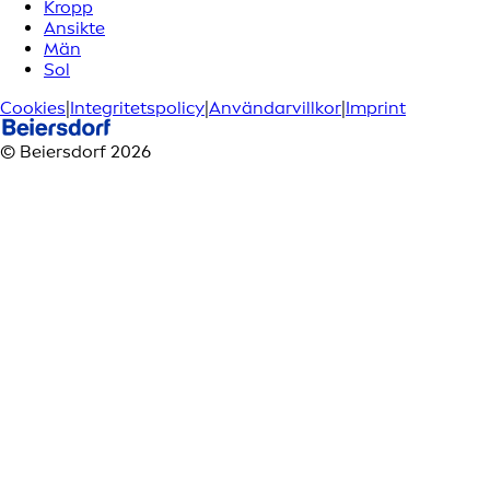
Kropp
Ansikte
Män
Sol
Cookies
|
Integritetspolicy
|
Användarvillkor
|
Imprint
© Beiersdorf 2026