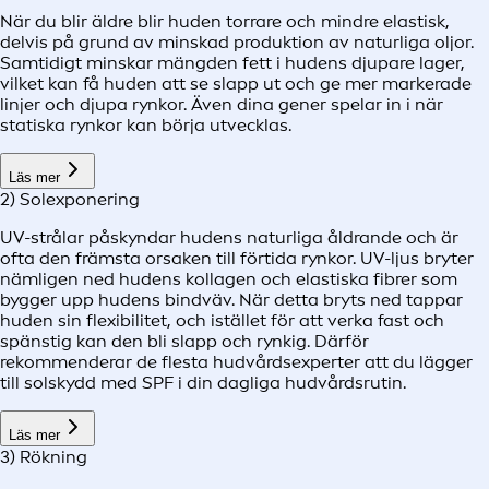
När du blir äldre blir huden torrare och mindre elastisk,
delvis på grund av minskad produktion av naturliga oljor.
Samtidigt minskar mängden fett i hudens djupare lager,
vilket kan få huden att se slapp ut och ge mer markerade
linjer och djupa rynkor. Även dina gener spelar in i när
statiska rynkor kan börja utvecklas.
Läs mer
2) Solexponering
UV-strålar påskyndar hudens naturliga åldrande och är
ofta den främsta orsaken till förtida rynkor. UV-ljus bryter
nämligen ned hudens kollagen och elastiska fibrer som
bygger upp hudens bindväv. När detta bryts ned tappar
huden sin flexibilitet, och istället för att verka fast och
spänstig kan den bli slapp och rynkig. Därför
rekommenderar de flesta hudvårdsexperter att du lägger
till solskydd med SPF i din dagliga hudvårdsrutin.
Läs mer
3) Rökning