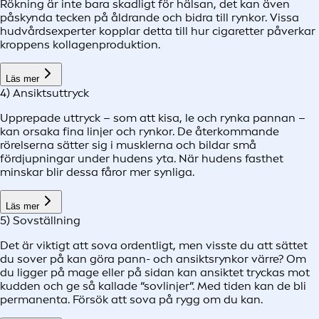
Rökning är inte bara skadligt för hälsan, det kan även
påskynda tecken på åldrande och bidra till rynkor. Vissa
hudvårdsexperter kopplar detta till hur cigaretter påverkar
kroppens kollagenproduktion.
Läs mer
4) Ansiktsuttryck
Upprepade uttryck – som att kisa, le och rynka pannan –
kan orsaka fina linjer och rynkor. De återkommande
rörelserna sätter sig i musklerna och bildar små
fördjupningar under hudens yta. När hudens fasthet
minskar blir dessa fåror mer synliga.
Läs mer
5) Sovställning
Det är viktigt att sova ordentligt, men visste du att sättet
du sover på kan göra pann- och ansiktsrynkor värre? Om
du ligger på mage eller på sidan kan ansiktet tryckas mot
kudden och ge så kallade “sovlinjer”. Med tiden kan de bli
permanenta. Försök att sova på rygg om du kan.