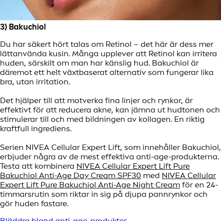
3) Bakuchiol
Du har säkert hört talas om Retinol – det här är dess mer
lättanvända kusin. Många upplever att Retinol kan irritera
huden, särskilt om man har känslig hud. Bakuchiol är
däremot ett helt växtbaserat alternativ som fungerar lika
bra, utan irritation.
Det hjälper till att motverka fina linjer och rynkor, är
effektivt för att reducera akne, kan jämna ut hudtonen och
stimulerar till och med bildningen av kollagen. En riktig
kraftfull ingrediens.
Serien NIVEA Cellular Expert Lift, som innehåller Bakuchiol,
erbjuder några av de mest effektiva anti-age-produkterna.
Testa att kombinera
NIVEA Cellular Expert Lift Pure
Bakuchiol Anti-Age Day Cream SPF30
med
NIVEA Cellular
Expert Lift Pure Bakuchiol Anti-Age Night Cream
för en 24-
timmarsrutin som riktar in sig på djupa pannrynkor och
gör huden fastare.
Bläddra bland anti-age-produkter