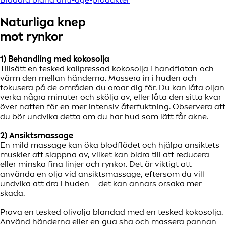
Naturliga knep
mot rynkor
1) Behandling med kokosolja
Tillsätt en tesked kallpressad kokosolja i handflatan och
värm den mellan händerna. Massera in i huden och
fokusera på de områden du oroar dig för. Du kan låta oljan
verka några minuter och skölja av, eller låta den sitta kvar
över natten för en mer intensiv återfuktning. Observera att
du bör undvika detta om du har hud som lätt får akne.
2) Ansiktsmassage
En mild massage kan öka blodflödet och hjälpa ansiktets
muskler att slappna av, vilket kan bidra till att reducera
eller minska fina linjer och rynkor. Det är viktigt att
använda en olja vid ansiktsmassage, eftersom du vill
undvika att dra i huden – det kan annars orsaka mer
skada.
Prova en tesked olivolja blandad med en tesked kokosolja.
Använd händerna eller en gua sha och massera pannan