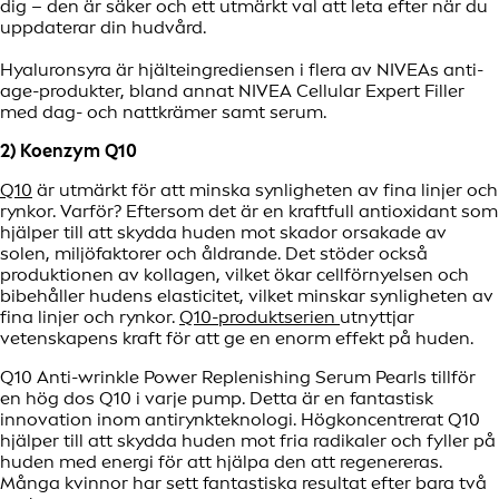
dig – den är säker och ett utmärkt val att leta efter när du
uppdaterar din hudvård.
Hyaluronsyra är hjälteingrediensen i flera av NIVEAs anti-
age-produkter, bland annat NIVEA Cellular Expert Filler
med dag- och nattkrämer samt serum.
2) Koenzym Q10
Q10
är utmärkt för att minska synligheten av fina linjer och
rynkor. Varför? Eftersom det är en kraftfull antioxidant som
hjälper till att skydda huden mot skador orsakade av
solen, miljöfaktorer och åldrande. Det stöder också
produktionen av kollagen, vilket ökar cellförnyelsen och
bibehåller hudens elasticitet, vilket minskar synligheten av
fina linjer och rynkor.
Q10-produktserien
utnyttjar
vetenskapens kraft för att ge en enorm effekt på huden.
Q10 Anti-wrinkle Power Replenishing Serum Pearls tillför
en hög dos Q10 i varje pump. Detta är en fantastisk
innovation inom antirynkteknologi. Högkoncentrerat Q10
hjälper till att skydda huden mot fria radikaler och fyller på
huden med energi för att hjälpa den att regenereras.
Många kvinnor har sett fantastiska resultat efter bara två