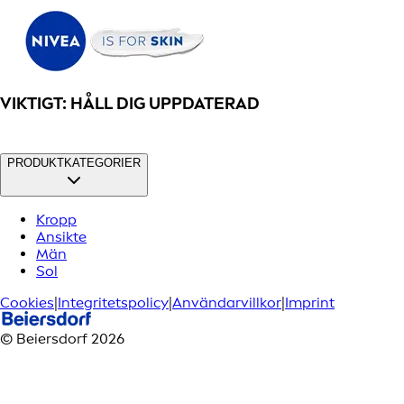
VIKTIGT: HÅLL DIG UPPDATERAD
PRODUKTKATEGORIER
Kropp
Ansikte
Män
Sol
Cookies
|
Integritetspolicy
|
Användarvillkor
|
Imprint
© Beiersdorf 2026